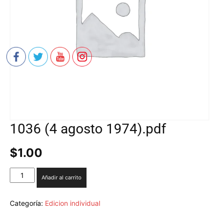
1036 (4 agosto 1974).pdf
$
1.00
1036
Añadir al carrito
(4
agosto
1974).pdf
Categoría:
Edicion individual
cantidad