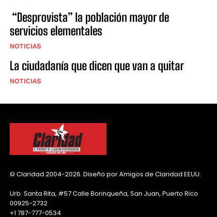
“Desprovista” la población mayor de
servicios elementales
NOTICIAS
La ciudadanía que dicen que van a quitar
NOTICIAS
© Claridad 2004-2026. Diseño por Amigos de Claridad EEUU.
Urb. Santa Rita, #57 Calle Borinqueña, San Juan, Puerto Rico
00925-2732
+1 787-777-0534