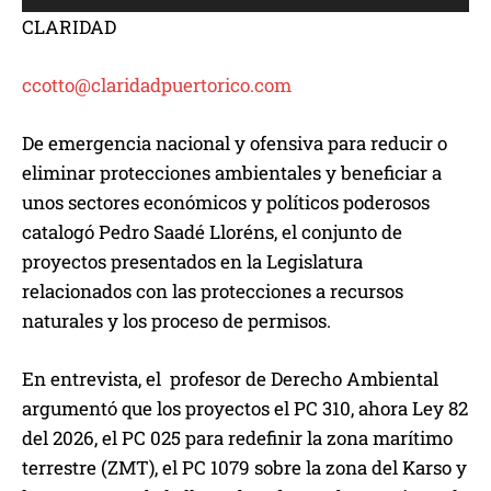
e
CLARIDAD
p
r
ccotto@claridadpuertorico.com
o
d
De emergencia nacional y ofensiva para reducir o
u
eliminar protecciones ambientales y beneficiar a
c
unos sectores económicos y políticos poderosos
t
catalogó Pedro Saadé Lloréns, el conjunto de
o
proyectos presentados en la Legislatura
r
relacionados con las protecciones a recursos
d
naturales y los proceso de permisos.
e
a
En entrevista, el profesor de Derecho Ambiental
u
argumentó que los proyectos el PC 310, ahora Ley 82
d
del 2026, el PC 025 para redefinir la zona marítimo
i
terrestre (ZMT), el PC 1079 sobre la zona del Karso y
o