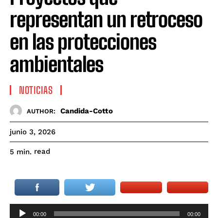
representan un retroceso
en las protecciones
ambientales
NOTICIAS
Candida-Cotto
AUTHOR:
junio 3, 2026
read
5
min.
R
00:00
00:00