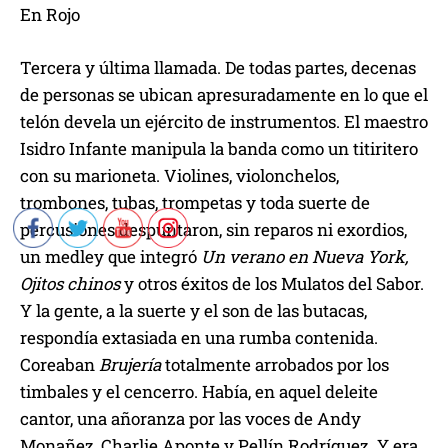
En Rojo
Tercera y última llamada. De todas partes, decenas
de personas se ubican apresuradamente en lo que el
telón devela un ejército de instrumentos. El maestro
Isidro Infante manipula la banda como un titiritero
con su marioneta. Violines, violonchelos,
trombones, tubas, trompetas y toda suerte de
percusiones despuntaron, sin reparos ni exordios,
un medley que integró
Un verano en Nueva York,
Ojitos chinos
y otros éxitos de los Mulatos del Sabor.
Y la gente, a la suerte y el son de las butacas,
respondía extasiada en una rumba contenida.
Coreaban
Brujería
totalmente arrobados por los
timbales y el cencerro. Había, en aquel deleite
cantor, una añoranza por las voces de Andy
Monañez, Charlie Aponte y Pellín Rodríguez. Y era