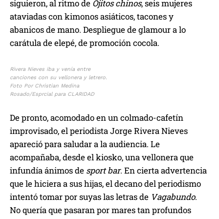
siguieron, al ritmo de
Ojitos chinos
, seis mujeres
ataviadas con kimonos asiáticos, tacones y
abanicos de mano. Despliegue de glamour a lo
carátula de elepé, de promoción cocola.
Rivera Nieves iba y venía entre
canciones con su vellonera y letrero.
Foto Por Christian Medina
Rosado/Esprcial para CLARIDAD
De pronto, acomodado en un colmado-cafetín
improvisado, el periodista Jorge Rivera Nieves
apareció para saludar a la audiencia. Le
acompañaba, desde el kiosko, una vellonera que
infundía ánimos de
sport bar
. En cierta advertencia
que le hiciera a sus hijas, el decano del periodismo
intentó tomar por suyas las letras de
Vagabundo
.
No quería que pasaran por mares tan profundos