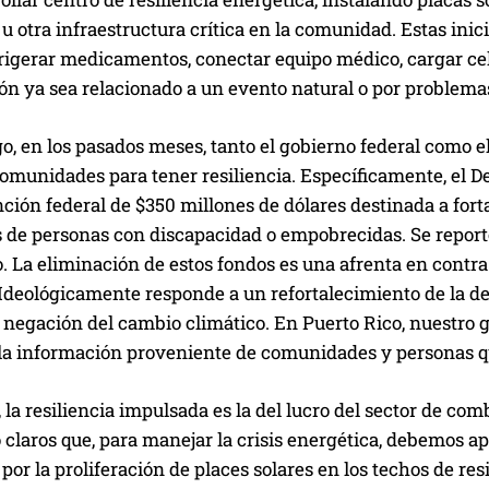
 otra infraestructura crítica en la comunidad. Estas ini
rigerar medicamentos, conectar equipo médico, cargar cel
n ya sea relacionado a un evento natural o por problemas 
o, en los pasados meses, tanto el gobierno federal como 
comunidades para tener resiliencia. Específicamente, el 
ión federal de $350 millones de dólares destinada a forta
 de personas con discapacidad o empobrecidas. Se reportó
. La eliminación de estos fondos es una afrenta en contra
Ideológicamente responde a un refortalecimiento de la de
a negación del cambio climático. En Puerto Rico, nuestro g
la información proveniente de comunidades y personas qu
 la resiliencia impulsada es la del lucro del sector de com
claros que, para manejar la crisis energética, debemos apo
 por la proliferación de places solares en los techos de res