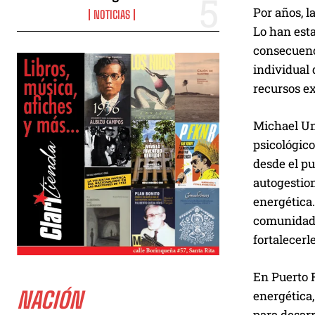
Por años, l
NOTICIAS
Lo han esta
consecuenc
individual 
recursos ex
Michael Ung
psicológico
desde el p
autogestion
energética.
comunidade
fortalecerle
En Puerto 
NACIÓN
energética,
para desarr