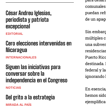
comunales u
César Andreu Iglesias,
puedan ref
periodista y patriota
de un apagó
excepcional
Sin embarg
EDITORIAL
múltiples 
Cero elecciones intervenidas en
una subvenc
Nicaragua
residencias
Puerto Rico
INTERNACIONALES
destinada. 
Siguen las iniciativas para
federal y l
conversar sobre la
ignorando 
independencia en el Congreso
NOTICIAS
En esencia,
hemos sido 
Del grito a la estrategia
ejemplifica
MIRADA AL PAÍS