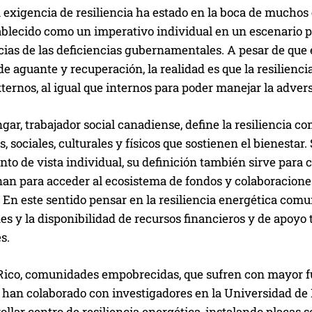
a exigencia de resiliencia ha estado en la boca de muchos 
blecido como un imperativo individual en un escenario pol
ias de las deficiencias gubernamentales. A pesar de que 
de aguante y recuperación, la realidad es que la resilien
ternos, al igual que internos para poder manejar la adver
ar, trabajador social canadiense, define la resiliencia c
s, sociales, culturales y físicos que sostienen el bienesta
unto de vista individual, su definición también sirve pa
an para acceder al ecosistema de fondos y colaboraciones 
 En este sentido pensar en la resiliencia energética comun
s y la disponibilidad de recursos financieros y de apoyo
s.
Rico, comunidades empobrecidas, que sufren con mayor fu
 han colaborado con investigadores en la Universidad de 
ollar centro de resiliencia energética, instalando placas s