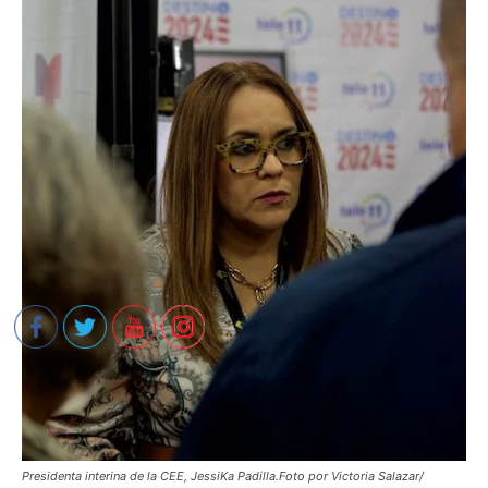
Presidenta interina de la CEE, JessiKa Padilla.Foto por Victoria Salazar/