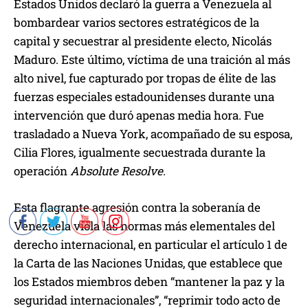
Estados Unidos declaró la guerra a Venezuela al
r
bombardear varios sectores estratégicos de la
o
capital y secuestrar al presidente electo, Nicolás
d
Maduro. Este último, víctima de una traición al más
u
alto nivel, fue capturado por tropas de élite de las
c
fuerzas especiales estadounidenses durante una
t
intervención que duró apenas media hora. Fue
o
trasladado a Nueva York, acompañado de su esposa,
r
Cilia Flores, igualmente secuestrada durante la
d
operación
Absolute Resolve
.
e
a
Esta flagrante agresión contra la soberanía de
u
Venezuela viola las normas más elementales del
d
derecho internacional, en particular el artículo 1 de
i
la Carta de las Naciones Unidas, que establece que
o
los Estados miembros deben “mantener la paz y la
seguridad internacionales”, “reprimir todo acto de