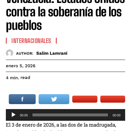
contra la soberanía de los
pueblos
INTERNACIONALES
Salim Lamrani
AUTHOR:
enero 5, 2026
read
4
min.
R
00:00
00:00
e
El 3 de enero de 2026, a las dos de la madrugada,
p