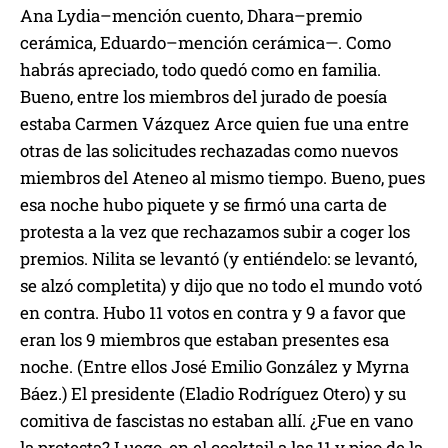
Ana Lydia–mención cuento, Dhara–premio
cerámica, Eduardo–mención cerámica—. Como
habrás apreciado, todo quedó como en familia.
Bueno, entre los miembros del jurado de poesía
estaba Carmen Vázquez Arce quien fue una entre
otras de las solicitudes rechazadas como nuevos
miembros del Ateneo al mismo tiempo. Bueno, pues
esa noche hubo piquete y se firmó una carta de
protesta a la vez que rechazamos subir a coger los
premios. Nilita se levantó (y entiéndelo: se levantó,
se alzó completita) y dijo que no todo el mundo votó
en contra. Hubo 11 votos en contra y 9 a favor que
eran los 9 miembros que estaban presentes esa
noche. (Entre ellos José Emilio González y Myrna
Báez.) El presidente (Eladio Rodríguez Otero) y su
comitiva de fascistas no estaban allí. ¿Fue en vano
la protesta? Luego, en el cocktail a las 11 y pico de la