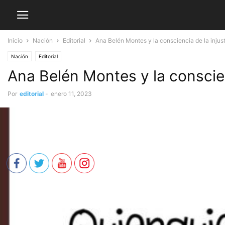
Inicio
Nación
Editorial
Ana Belén Montes y la consciencia de la injus
Nación
Editorial
Ana Belén Montes y la conscien
Por
editorial
-
enero 11, 2023