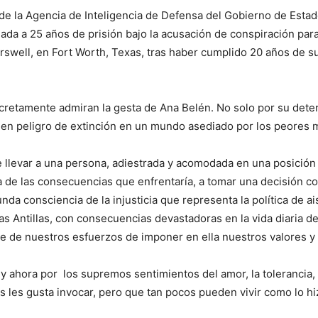
a de la Agencia de Inteligencia de Defensa del Gobierno de Esta
nada a 25 años de prisión bajo la acusación de conspiración par
Carswell, en Fort Worth, Texas, tras haber cumplido 20 años de 
retamente admiran la gesta de Ana Belén. No solo por su deter
en peligro de extinción en un mundo asediado por los peores ma
 llevar a una persona, adiestrada y acomodada en una posición 
 de las consecuencias que enfrentaría, a tomar una decisión 
ofunda consciencia de la injusticia que representa la política d
las Antillas, con consecuencias devastadoras en la vida diaria
e de nuestros esfuerzos de imponer en ella nuestros valores y 
ahora por los supremos sentimientos del amor, la tolerancia, e
os les gusta invocar, pero que tan pocos pueden vivir como lo hi