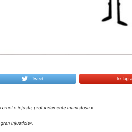
Tweet
Instagr
s cruel e injusta, profundamente inamistosa
.»
gran injusticia
«.