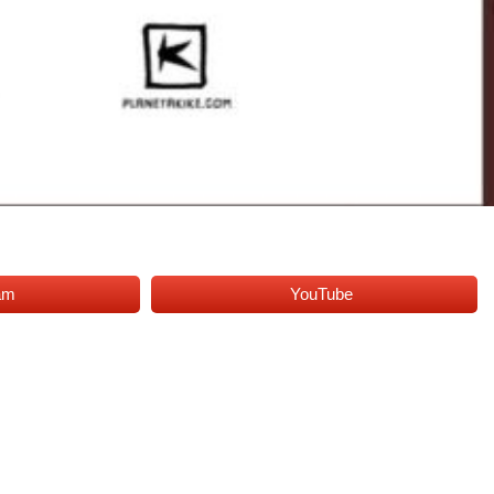
am
YouTube