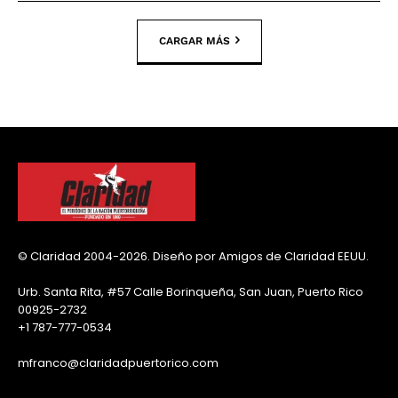
CARGAR MÁS
© Claridad 2004-2026. Diseño por Amigos de Claridad EEUU.
Urb. Santa Rita, #57 Calle Borinqueña, San Juan, Puerto Rico
00925-2732
+1 787-777-0534
mfranco@claridadpuertorico.com