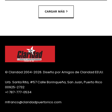
CARGAR MÁS
© Claridad 2004-2026. Diseño por Amigos de Claridad EEUU.
Urb. Santa Rita, #57 Calle Borinqueña, San Juan, Puerto Rico
00925-2732
+1 787-777-0534
mfranco@claridadpuertorico.com