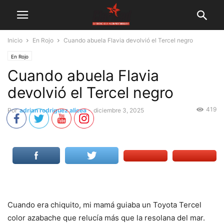
Inicio
En Rojo
Cuando abuela Flavia devolvió el Tercel negro
En Rojo
Cuando abuela Flavia
devolvió el Tercel negro
419
Por
adrian rodriguez alicea
-
diciembre 3, 2025
Cuando era chiquito, mi mamá guiaba un Toyota Tercel
color azabache que relucía más que la resolana del mar.