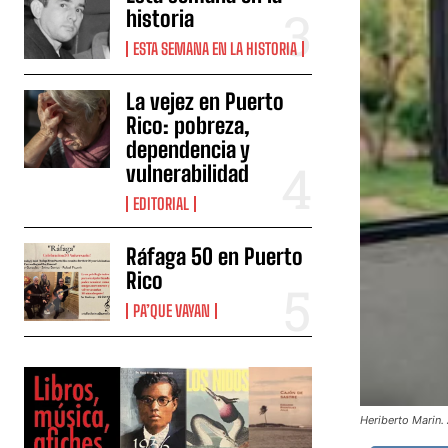
historia
ESTA SEMANA EN LA HISTORIA
La vejez en Puerto
Rico: pobreza,
dependencia y
vulnerabilidad
EDITORIAL
Ráfaga 50 en Puerto
Rico
PA’QUE VAYAN
Heriberto Marin