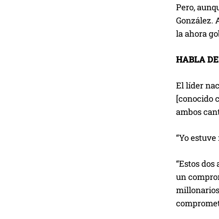
Pero, aunq
González. A
la ahora g
HABLA DE
El líder na
[conocido 
ambos cant
“Yo estuve 
“Estos dos 
un compromi
millonarios
comprometi