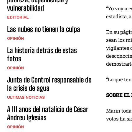
vulnerabilidad
“Yo voy a e
estadista, 
EDITORIAL
Las nubes no tienen la culpa
En su págin
OPINIÓN
sean los m
vigilantes
La historia detrás de estas
desconocim
fotos
demostrarle
OPINIÓN
Junta de Control responsable de
“Lo que te
la crisis de agua
SOBRE EL
ULTIMAS NOTICIAS
A 111 años del natalicio de César
Marín todav
Andreu Iglesias
votos ha si
OPINIÓN