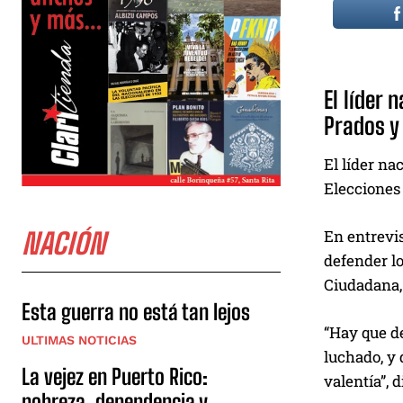
El líder
Prados y
El líder na
Elecciones 
En entrevis
NACIÓN
defender lo
Ciudadana, 
Esta guerra no está tan lejos
“Hay que d
ULTIMAS NOTICIAS
luchado, y 
La vejez en Puerto Rico:
valentía”, d
pobreza, dependencia y