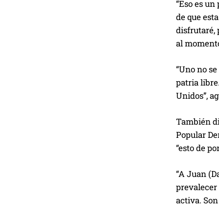
“Eso es un 
de que esta
disfrutaré,
al momento
“Uno no se 
patria libr
Unidos”, ag
También dij
Popular Dem
“esto de po
“A Juan (Da
prevalecer 
activa. Son