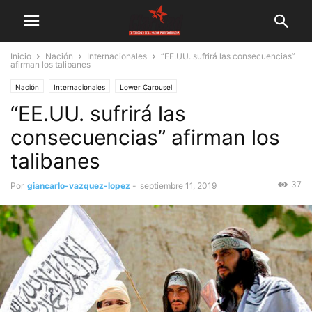
Inicio
Nación
Internacionales
“EE.UU. sufrirá las consecuencias”
afirman los talibanes
Nación
Internacionales
Lower Carousel
“EE.UU. sufrirá las
consecuencias” afirman los
talibanes
37
Por
giancarlo-vazquez-lopez
-
septiembre 11, 2019