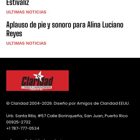
Estívaliz
ULTIMAS NOTICIAS
Aplauso de pie y sonoro para Alina Luciano
Reyes
ULTIMAS NOTICIAS
© Claridad 2004-2026. Diseño por Amigos de Claridad EEUU.
Urb. Santa Rita, #57 Calle Borinqueña, San Juan, Puerto Rico
00925-2732
+1 787-777-0534