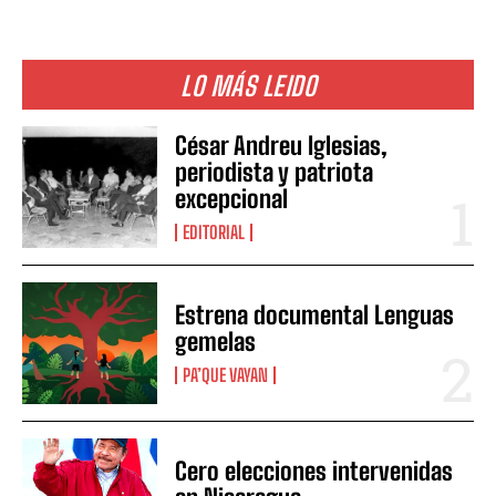
LO MÁS LEIDO
César Andreu Iglesias,
periodista y patriota
excepcional
EDITORIAL
Estrena documental Lenguas
gemelas
PA’QUE VAYAN
Cero elecciones intervenidas