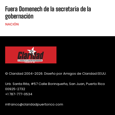
Fuera Domenech de la secretaria de la
gobernación
NACIÓN
© Claridad 2004-2026. Diseño por Amigos de Claridad EEUU.
Urb. Santa Rita, #57 Calle Borinqueña, San Juan, Puerto Rico
00925-2732
+1 787-777-0534
mfranco@claridadpuertorico.com