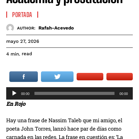
PORTADA
Rafah-Acevedo
AUTHOR:
mayo 27, 2026
read
4
min.
R
00:00
00:00
e
En Rojo
p
r
Hay una frase de Nassim Taleb que mi amigo, el
o
poeta John Torres, lanzó hace par de días como
d
carnada en las redes. La frase en cuestión es: ‘La