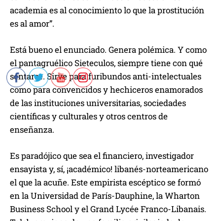
u
academia es al conocimiento lo que la prostitución
c
es al amor”.
t
o
Está bueno el enunciado. Genera polémica. Y como
r
el pantagruélico Sieteculos, siempre tiene con qué
d
sentarse. Sirve para furibundos anti-intelectuales
e
como para convencidos y hechiceros enamorados
a
de las instituciones universitarias, sociedades
u
científicas y culturales y otros centros de
d
enseñanza.
i
o
Es paradójico que sea el financiero, investigador
ensayista y, sí, ¡académico! libanés-norteamericano
el que la acuñe. Este empirista escéptico se formó
en la Universidad de París-Dauphine, la Wharton
Business School y el Grand Lycée Franco-Libanais.