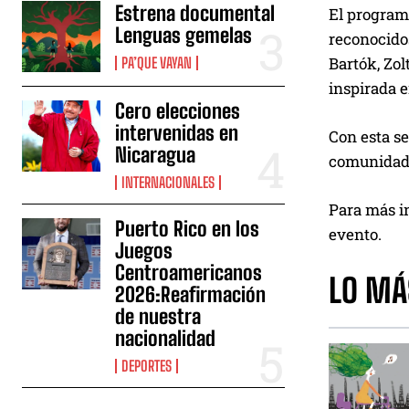
Estrena documental
El programa
Lenguas gemelas
reconocidos
Bartók, Zo
PA’QUE VAYAN
inspirada e
Cero elecciones
intervenidas en
Con esta se
Nicaragua
comunidades
INTERNACIONALES
Para más in
Puerto Rico en los
evento.
Juegos
Centroamericanos
LO MÁ
2026:Reafirmación
de nuestra
nacionalidad
DEPORTES