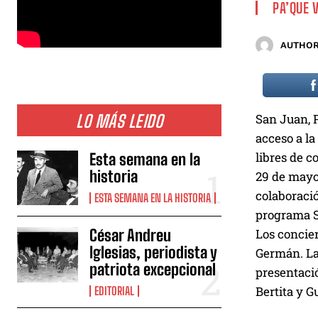
PA’QUE 
AUTHOR
LO MÁS LEIDO
San Juan, 
acceso a la
libres de c
Esta semana en la
historia
29 de mayo,
colaboraci
ESTA SEMANA EN LA HISTORIA
programa S
Los concier
César Andreu
Iglesias, periodista y
Germán. La 
patriota excepcional
presentació
Bertita y G
EDITORIAL