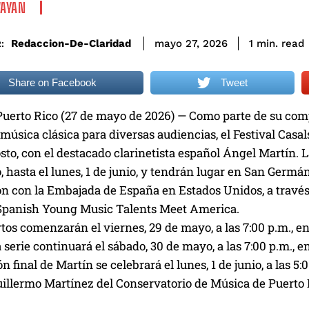
VAYAN
read
Redaccion-De-Claridad
1
min.
mayo 27, 2026
:
Share on Facebook
Tweet
Puerto Rico (27 de mayo de 2026) — Como parte de su com
 música clásica para diversas audiencias, el Festival Casa
osto, con el destacado clarinetista español Ángel Martín.
 hasta el lunes, 1 de junio, y tendrán lugar en San Germá
ón con la Embajada de España en Estados Unidos, a través
panish Young Music Talents Meet America.
tos comenzarán el viernes, 29 de mayo, a las 7:00 p.m., en
serie continuará el sábado, 30 de mayo, a las 7:00 p.m., e
n final de Martín se celebrará el lunes, 1 de junio, a las 5
uillermo Martínez del Conservatorio de Música de Puerto 