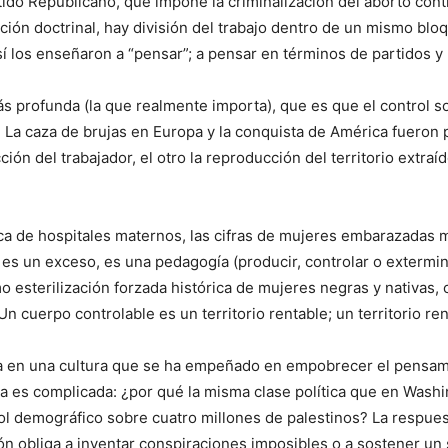
ido Republicano, que impone la criminalización del aborto cont
ón doctrinal, hay división del trabajo dentro de un mismo bloqu
así los enseñaron a “pensar”; a pensar en términos de partidos y
 profunda (la que realmente importa), que es que el control sob
 La caza de brujas en Europa y la conquista de América fueron 
n del trabajador, el otro la reproducción del territorio extraído
tica de hospitales maternos, las cifras de mujeres embarazadas
s un exceso, es una pedagogía (producir, controlar o extermin
 esterilización forzada histórica de mujeres negras y nativas,
n cuerpo controlable es un territorio rentable; un territorio re
ada en una cultura que se ha empeñado en empobrecer el pensam
a es complicada: ¿por qué la misma clase política que en Washin
rol demográfico sobre cuatro millones de palestinos? La respue
ión obliga a inventar conspiraciones imposibles o a sostener un