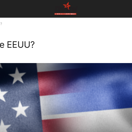
U?
 de EEUU?