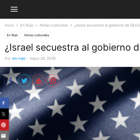
Inicio
En Rojo
Notas culturales
¿Israel secuestra al gobierno de EEU
En Rojo
Notas culturales
¿Israel secuestra al gobierno
Por
en-rojo
-
mayo 26, 2026