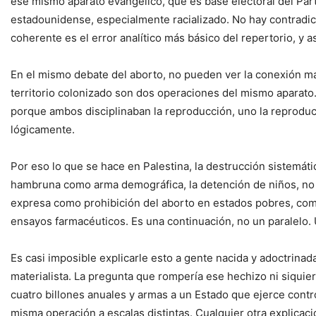
ese mismo aparato evangélico, que es base electoral del Part
estadounidense, especialmente racializado. No hay contradicci
coherente es el error analítico más básico del repertorio, y 
En el mismo debate del aborto, no pueden ver la conexión más
territorio colonizado son dos operaciones del mismo aparato.
porque ambos disciplinaban la reproducción, uno la reproducció
lógicamente.
Por eso lo que se hace en Palestina, la destrucción sistemá
hambruna como arma demográfica, la detención de niños, no e
expresa como prohibición del aborto en estados pobres, como
ensayos farmacéuticos. Es una continuación, no un paralelo. U
Es casi imposible explicarle esto a gente nacida y adoctrin
materialista. La pregunta que rompería ese hechizo ni siquier
cuatro billones anuales y armas a un Estado que ejerce cont
misma operación a escalas distintas. Cualquier otra explicac