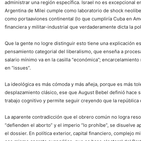
administrar una región específica. Israel no es excepcional e
Argentina de Milei cumple como laboratorio de shock neolibe
como portaaviones continental (lo que cumpliría Cuba en Amér
financiera y militar-industrial que verdaderamente dicta la pol
Que la gente no logre distinguir esto tiene una explicación e
pensamiento categorial del liberalismo, que enseña a procesar 
salario mínimo va en la casilla “económica”; encarcelamiento 
en “issues”.
La ideológica es más cómoda y más añeja, porque es más toler
desplazamiento clásico, ese que August Bebel definió hace sig
trabajo cognitivo y permite seguir creyendo que la república o
La aparente contradicción que el obrero común no logra res
“defienden el aborto” y el imperio “lo prohíbe”, se disuelv
el dossier. En política exterior, capital financiero, complejo 