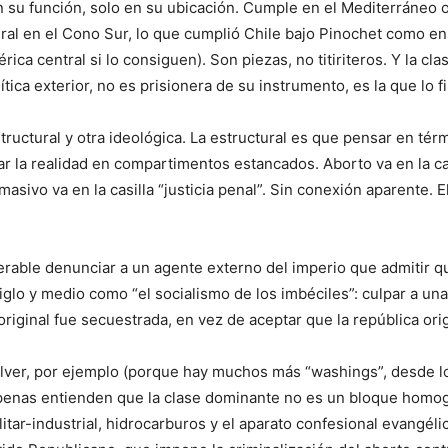
n su función, solo en su ubicación. Cumple en el Mediterráneo o
ral en el Cono Sur, lo que cumplió Chile bajo Pinochet como e
ica central si lo consiguen). Son piezas, no titiriteros. Y la c
ítica exterior, no es prisionera de su instrumento, es la que lo fi
structural y otra ideológica. La estructural es que pensar en té
la realidad en compartimentos estancados. Aborto va en la casilla
masivo va en la casilla “justicia penal”. Sin conexión aparente
able denunciar a un agente externo del imperio que admitir que 
lo y medio como “el socialismo de los imbéciles”: culpar a una 
riginal fue secuestrada, en vez de aceptar que la república orig
olver, por ejemplo (porque hay muchos más “washings”, desde l
e apenas entienden que la clase dominante no es un bloque homo
militar-industrial, hidrocarburos y el aparato confesional evangé