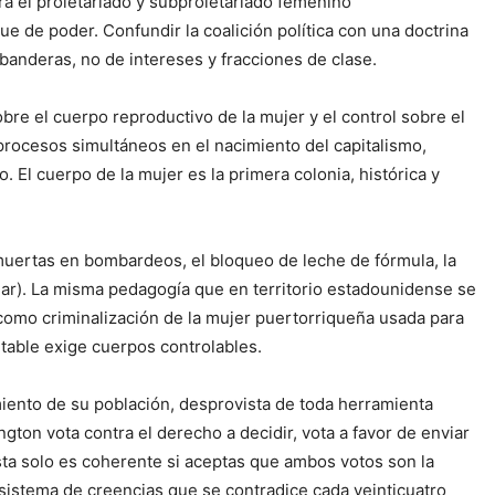
ra el proletariado y subproletariado femenino
e de poder. Confundir la coalición política con una doctrina
 banderas, no de intereses y fracciones de clase.
re el cuerpo reproductivo de la mujer y el control sobre el
procesos simultáneos en el nacimiento del capitalismo,
. El cuerpo de la mujer es la primera colonia, histórica y
 muertas en bombardeos, el bloqueo de leche de fórmula, la
ar). La misma pedagogía que en territorio estadounidense se
 como criminalización de la mujer puertorriqueña usada para
ntable exige cuerpos controlables.
iento de su población, desprovista de toda herramienta
gton vota contra el derecho a decidir, vota a favor de enviar
sta solo es coherente si aceptas que ambos votos son la
 sistema de creencias que se contradice cada veinticuatro