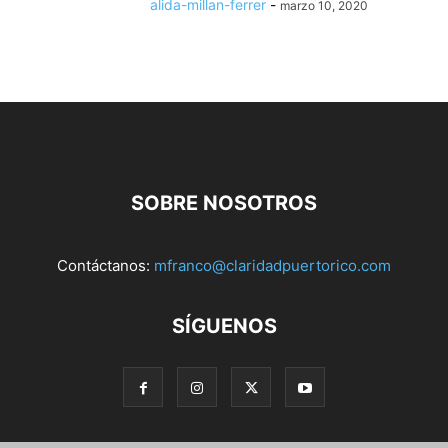
alida-millan-ferrer
-
marzo 10, 2020
SOBRE NOSOTROS
Contáctanos:
mfranco@claridadpuertorico.com
SÍGUENOS