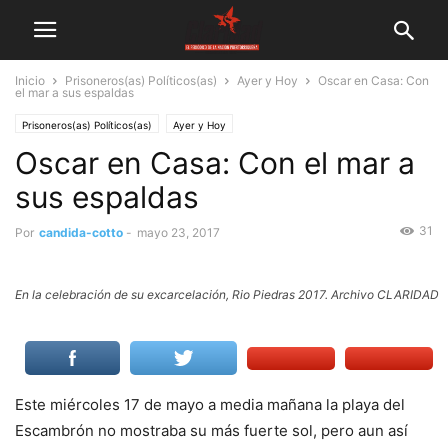
Inicio
Prisoneros(as) Políticos(as)
Ayer y Hoy
Oscar en Casa: Con
el mar a sus espaldas
Prisoneros(as) Políticos(as)
Ayer y Hoy
Oscar en Casa: Con el mar a
sus espaldas
31
Por
candida-cotto
-
mayo 23, 2017
En la celebración de su excarcelación, Rio Piedras 2017. Archivo CLARIDAD
Este miércoles 17 de mayo a media mañana la playa del
Escambrón no mostraba su más fuerte sol, pero aun así