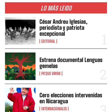
LO MÁS LEIDO
César Andreu Iglesias,
periodista y patriota
excepcional
EDITORIAL
Estrena documental Lenguas
gemelas
PA’QUE VAYAN
Cero elecciones intervenidas
en Nicaragua
INTERNACIONALES