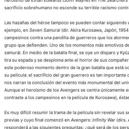
heroísmo de Ethan Edwards (John Wayne) en
The Searchers
sacrificio sobrehumano no esconde su terrible racismo cont
Las hazañas del héroe tampoco se pueden contar siguiendo un
ejemplo, en
Seven Samurai
(dir. Akira Kurosawa, Japón, 1954
campesinos contra una pandilla de guerreros que los atormen
grupo que defienden. Uno de los momentos más emotivos de la 
samurái. En medio de la batalla final, se oye un disparo y Ky
tira su espada y se desploma ante el horror de sus compañero
este poderoso momento dentro de la gran batalla que está ocu
su película: el sacrificio del gran guerrero es tan important
nos narran la conclusión del evento más monumental del univ
Aunque el heroísmo de los Avengers se centra únicamente en
contraste a los campesinos en la película de Kurosawa), ésta
Es muy difícil resumir la trama de la película sin revelar sus
previas y cuyo final comenzó en
Avengers: Infinity War
(dirs.
responderá a las siguientes preguntas: ¿qué será de los per