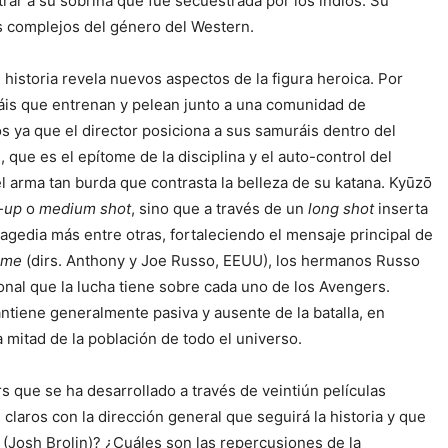
rar a su sobrina que fue secuestrada por los indios. Su
ás complejos del género del Western.
istoria revela nuevos aspectos de la figura heroica. Por
ráis que entrenan y pelean junto a una comunidad de
 ya que el director posiciona a sus samuráis dentro del
que es el epítome de la disciplina y el auto-control del
l arma tan burda que contrasta la belleza de su katana. Kyūzō
-up
o
medium shot
, sino que a través de un
long shot
inserta
agedia más entre otras, fortaleciendo el mensaje principal de
game
(dirs. Anthony y Joe Russo, EEUU), los hermanos Russo
nal que la lucha tiene sobre cada uno de los Avengers.
tiene generalmente pasiva y ausente de la batalla, en
a mitad de la población de todo el universo.
rs que se ha desarrollado a través de veintiún películas
laros con la dirección general que seguirá la historia y que
(Josh Brolin)? ¿Cuáles son las repercusiones de la