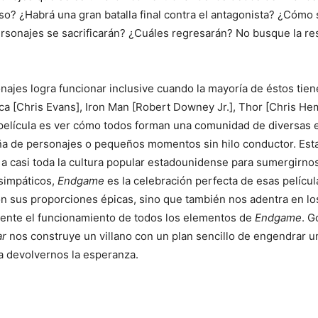
rso? ¿Habrá una gran batalla final contra el antagonista? ¿Cómo
sonajes se sacrificarán? ¿Cuáles regresarán? No busque la res
ajes logra funcionar inclusive cuando la mayoría de éstos tien
a [Chris Evans], Iron Man [Robert Downey Jr.], Thor [Chris H
a película es ver cómo todos forman una comunidad de diversas 
raña de personajes o pequeños momentos sin hilo conductor. Est
a casi toda la cultura popular estadounidense para sumergirnos 
simpáticos,
Endgame
es la celebración perfecta de esas pelícu
 con sus proporciones épicas, sino que también nos adentra en
mente el funcionamiento de todos los elementos de
Endgame
. G
ar
nos construye un villano con un plan sencillo de engendrar 
ra devolvernos la esperanza.