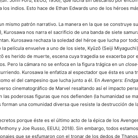
(dir. John Ford, EEUU, 1956), que lucha sin descanso por encont
ra los indios. Esto hace de Ethan Edwards uno de los héroes m
 mismo patrón narrativo. La manera en la que se construye su h
), Kurosawa nos narra el sacrificio de una banda de siete samu
tan. Kurosawa rechaza la soledad del héroe que lucha por todos
película envuelve a uno de los siete, Kyūzō (Seiji Miyaguchi), 
ūzō es herido de muerte, escena cuya tragedia se exacerba por e
s. Pero la cámara no se enfoca en la figura trágica en un
close
rriendo. Kurosawa le enfatiza al espectador que ésta es una tr
e como el del campesino que lucha junto a él. En
Avengers: End
erso cinematográfico de Marvel resaltando así el impacto perso
 las poderosas figuras que nos defienden (la humanidad se man
s forman una comunidad diversa que resiste la destrucción de l
 secretos porque éste es el último acto de la épica de los Avenge
 Anthony y Joe Russo, EEUU, 2018). Sin embargo, todos estamos c
sonajes que se esfumaron con el tronar de los dedos de Thanos 