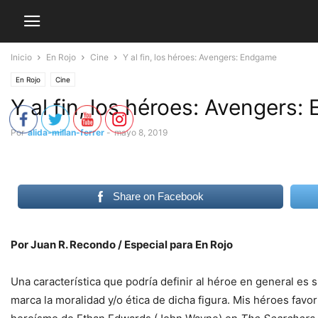
Inicio
En Rojo
Cine
Y al fin, los héroes: Avengers: Endgame
En Rojo
Cine
Y al fin, los héroes: Avengers
Por
alida-millan-ferrer
-
mayo 8, 2019
Share on Facebook
Por Juan R. Recondo / Especial para En Rojo
Una característica que podría definir al héroe en general es 
marca la moralidad y/o ética de dicha figura. Mis héroes favo