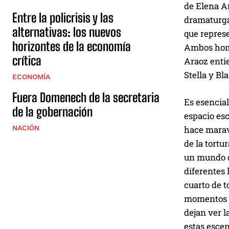
de Elena Ar
Entre la policrisis y las
dramaturga
alternativas: los nuevos
que represe
horizontes de la economía
Ambos hombr
crítica
Araoz entie
Stella y B
ECONOMÍA
Fuera Domenech de la secretaria
Es esencial
de la gobernación
espacio esc
hace maravi
NACIÓN
de la tortu
un mundo de
diferentes 
cuarto de t
momentos s
dejan ver 
estas escen