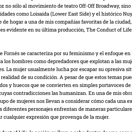
z no sólo al movimiento de teatro Off-Off Broadway, sino 
ades como Loisaida (Lower East Side) y el histórico Nuyo
ve de hogar a una de mis compañías favoritas de la ciuda
es evidente en su última producción, The Conduct of Life
de Fornés se caracteriza por su feminismo y el enfoque en 
 a los hombres como depredadores que explotan a las muje
es. La mujer usualmente lucha por escapar su opresiva situ
a realidad de su condición. A pesar de que estos temas p
ados y huecos que se convierten en simples portavoces de
cuyas contradicciones las humanizan. En una de mis obras
rupo de mujeres nos llevan a considerar cómo cada una 
los diferentes personajes enfrentan de maneras particula
r cualquier expresión que provenga de la mujer.