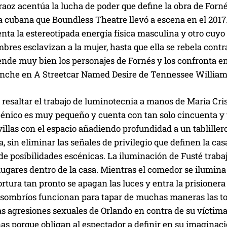
aoz acentúa la lucha de poder que define la obra de Forné
 cubana que Boundless Theatre llevó a escena en el 201
nta la estereotipada energía física masculina y otro cuyo
es esclavizan a la mujer, hasta que ella se rebela contra 
nde muy bien los personajes de Fornés y los confronta en u
lanche en A Streetcar Named Desire de Tennessee William
 resaltar el trabajo de luminotecnia a manos de María Cris
énico es muy pequeño y cuenta con tan solo cincuenta y t
llas con el espacio añadiendo profundidad a un tabliller
ra, sin eliminar las señales de privilegio que definen la ca
 posibilidades escénicas. La iluminación de Fusté trabaj
lugares dentro de la casa. Mientras el comedor se ilumina
ortura tan pronto se apagan las luces y entra la prisioner
ombríos funcionan para tapar de muchas maneras las tortu
las agresiones sexuales de Orlando en contra de su vícti
as porque obligan al espectador a definir en su imaginació