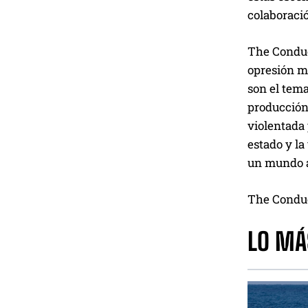
colaboració
The Conduc
opresión ma
son el tem
producción
violentada 
estado y la
un mundo al
The Conduct
LO MÁ