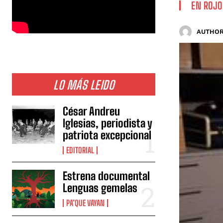
EN ROJO
AUTHOR
LO MÁS LEIDO
César Andreu
Iglesias, periodista y
patriota excepcional
EDITORIAL
Estrena documental
Lenguas gemelas
PA’QUE VAYAN