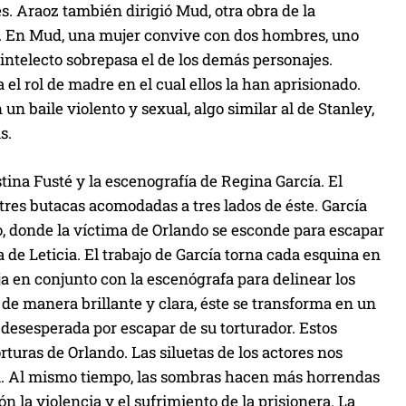
s. Araoz también dirigió Mud, otra obra de la
7. En Mud, una mujer convive con dos hombres, uno
 intelecto sobrepasa el de los demás personajes.
el rol de madre en el cual ellos la han aprisionado.
n baile violento y sexual, algo similar al de Stanley,
s.
tina Fusté y la escenografía de Regina García. El
res butacas acomodadas a tres lados de éste. García
o, donde la víctima de Orlando se esconde para escapar
sa de Leticia. El trabajo de García torna cada esquina en
a en conjunto con la escenógrafa para delinear los
 de manera brillante y clara, éste se transforma en un
a desesperada por escapar de su torturador. Estos
ras de Orlando. Las siluetas de los actores nos
ma. Al mismo tiempo, las sombras hacen más horrendas
n la violencia y el sufrimiento de la prisionera. La