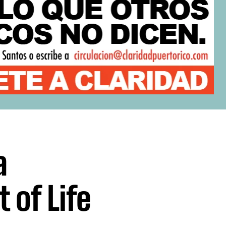
a
 of Life