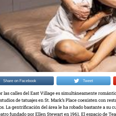
Share on Facebook
Tweet
 las calles del East Village es simultáneamente romántico
tudios de tatuajes en St. Mark’s Place coexisten con res
os. La gentrificación del área le ha robado bastante a su c
atro fundado por Ellen Stewart en 1961. El espacio de Tea