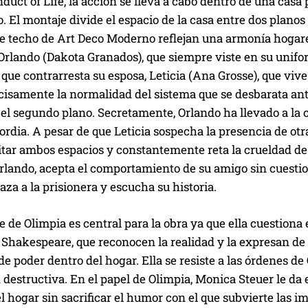
uct of Life, la acción se lleva a cabo dentro de una casa
o. El montaje divide el espacio de la casa entre dos planos
e techo de Art Deco Moderno reflejan una armonía hogare
 Orlando (Dakota Granados), que siempre viste en su unifo
ue contrarresta su esposa, Leticia (Ana Grosse), que vive
cisamente la normalidad del sistema que se desbarata ant
 el segundo plano. Secretamente, Orlando ha llevado a la c
ordia. A pesar de que Leticia sospecha la presencia de otra
itar ambos espacios y constantemente reta la crueldad de
rlando, acepta el comportamiento de su amigo sin cuesti
za a la prisionera y escucha su historia.
e de Olimpia es central para la obra ya que ella cuestiona
 Shakespeare, que reconocen la realidad y la expresan de
de poder dentro del hogar. Ella se resiste a las órdenes d
d destructiva. En el papel de Olimpia, Monica Steuer le da 
l hogar sin sacrificar el humor con el que subvierte las i