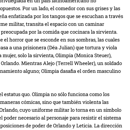
 privilegiada en un país latinoamericano no
 opuestos. Por un lado, el comedor con sus grises y las
ña enfatizada por los tangos que se escuchan a través
rme militar, transita el espacio con un caminar
 preocupada por la comida que cocinara la sirvienta.
e el horror que se esconde en sus sombras, las cuales
asa a una prisionera (Déa Julian) que tortura y viola
 mujer, solo la sirvienta, Olimpia (Monica Steuer),
 Orlando. Mientras Alejo (Terrell Wheeler), un soldado
onamiento alguno; Olimpia dasafia el orden masculino
 el estatus quo. Olimpia no sólo funciona como los
 maneras cómicas, sino que también violenta las
e Orlando, cuyo uniforme militar lo torna en un símbolo
el poder necesario al personaje para resistir el sistema
mposiciones de poder de Orlando y Leticia. La dirección