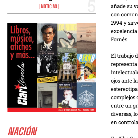
añade su vo
NOTICIAS
con comunid
1994 y sir
excelencia 
Fornés.
El trabajo 
representa
intelectual
ojos ante l
estereotip
complejos 
entre un g
diversas, 
en controla
NACIÓN