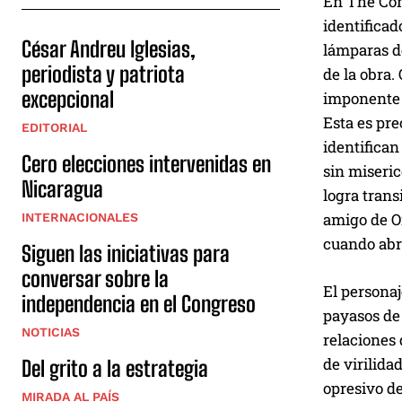
En The Cond
identificad
César Andreu Iglesias,
lámparas d
periodista y patriota
de la obra.
excepcional
imponente q
Esta es pre
EDITORIAL
identifican
Cero elecciones intervenidas en
sin miseric
Nicaragua
logra trans
amigo de O
INTERNACIONALES
cuando abra
Siguen las iniciativas para
conversar sobre la
El personaj
independencia en el Congreso
payasos de
NOTICIAS
relaciones 
de virilida
Del grito a la estrategia
opresivo de
MIRADA AL PAÍS