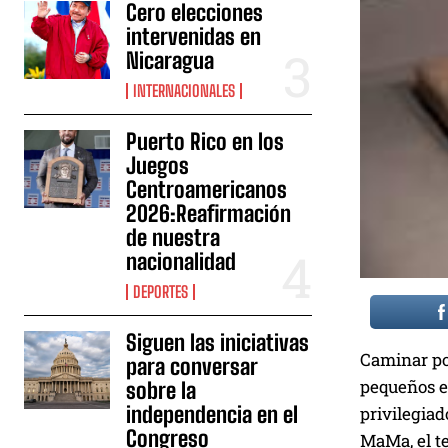
Cero elecciones
intervenidas en
Nicaragua
INTERNACIONALES
Puerto Rico en los
Juegos
Centroamericanos
2026:Reafirmación
de nuestra
nacionalidad
DEPORTES
Siguen las iniciativas
Caminar por
para conversar
pequeños es
sobre la
independencia en el
privilegiad
Congreso
MaMa, el te