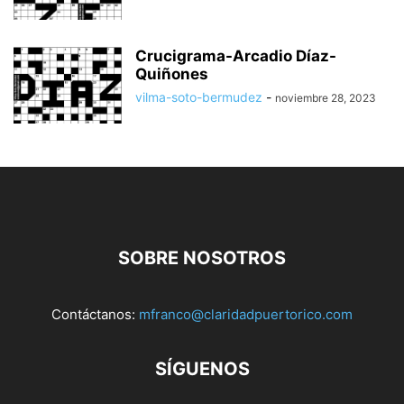
Crucigrama-Arcadio Díaz-
Quiñones
vilma-soto-bermudez
-
noviembre 28, 2023
SOBRE NOSOTROS
Contáctanos:
mfranco@claridadpuertorico.com
SÍGUENOS