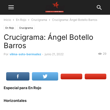
Inicio
En Rojo
Crucigrama
Crucigrama: Ángel Botello Barros
En Rojo
Crucigrama
Crucigrama: Ángel Botello
Barros
29
Por
vilma-soto-bermudez
-
junio 21, 2022
Especial para En Rojo
Horizontales