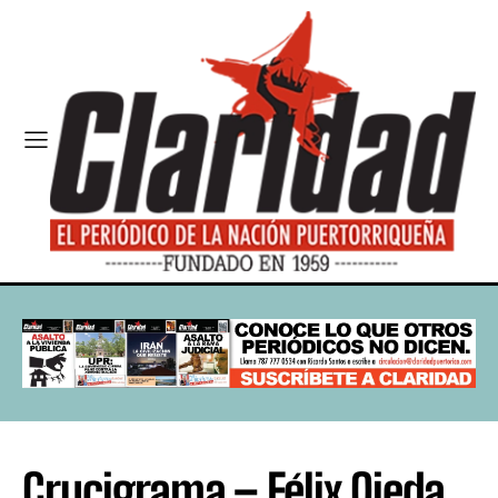
Crucigrama – Félix Ojeda