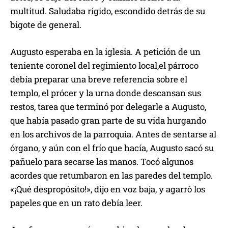
multitud.
S
aludaba rígido
, escondido detrás de su
bigote de general.
Augusto esperaba
en la
iglesia
.
A petición de un
teniente coronel
del regimiento
local,
el
párroco
debía preparar una breve
referencia
sobre el
templo, el prócer
y
la urna donde descansan sus
re
stos
, tarea que terminó
por delegarle a
Augusto
,
que había pas
ado gran parte de su vida
hurgando
en
los archivos de la parroquia.
A
ntes de sentarse
al
órgano, y aún con el frío
que hacía,
Augusto
sacó su
pañuelo para
secarse
las manos
.
T
ocó
algun
os
acordes
que
retu
mbaron en la
s paredes del templo
.
«
¡
Qué despropósito
!
»
,
dijo en
voz baja, y
agarró
l
os
papeles que en un rato d
ebía leer
.