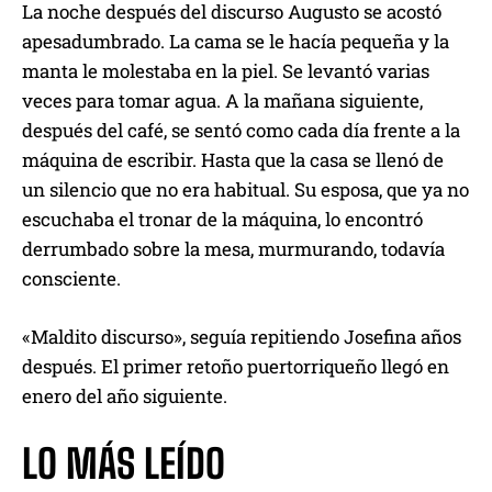
La noche de
spués del
discurso Augusto se acostó
a
pesadumbrado
.
La cama se le hacía pequeña
y la
manta le
molestaba en la piel.
Se levantó varias
veces
para
tomar agua.
A la mañana siguiente,
después d
e
l
café
,
se sentó
como cada día
frente a la
máquina
de
escribir
.
Hasta que
la casa se llen
ó de
un silencio que no era habitual
.
Su esposa
, que ya no
escuchaba el tronar de la máquina,
lo encontró
derrumbado
sobre la mesa,
murmurando,
tod
avía
consciente
.
«
Maldito
discurso
»
,
seguía repitiendo
Josefina
año
s
después.
E
l primer
retoño puertorriqueño
llegó en
enero del año siguiente
.
LO MÁS LEÍDO