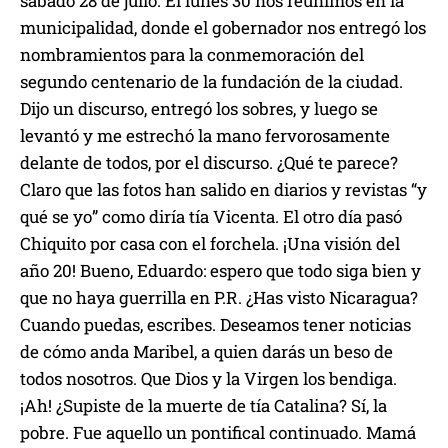
sábado 28
de julio
. El lunes 30
nos reunimos en la
municipalidad, donde el gobernador nos entregó
los
nombramientos para la conmemoración del
segundo centenario de
la
fundación de
la ciudad
.
Dijo un discurso, entregó los sobres,
y luego se
levantó
y me estrechó la mano fervorosamente
delante de todos, por el discurso
. ¿Qué te parece?
Claro que las fotos han salido en diarios y revistas “y
qué se yo” como diría tía Vicenta.
El otro día pasó
Chiquito por casa con el forchela. ¡Una visión del
año 20!
Bueno, Eduardo: espero que todo siga bien
y
que no haya guerrilla en P.R. ¿Has visto Nicaragua?
Cuando puedas, escribes.
Deseamos tener noticias
de cómo anda Maribel
, a quien darás un beso de
todos nosotros
. Que Dios y la Virgen los bendiga.
¡
Ah!
¿
Supiste
de la muerte de tía Catalina? Sí, la
pobre
. Fue aquello un pontifical continuado.
Mamá