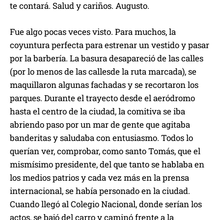
te contará. Salud y cariños. Augusto.
Fue algo pocas veces visto.
Para muchos, la
coyuntura perfecta para
estrenar
un
vestido y
pasar
por
la barbería.
L
a
basura
desapareció de las calles
(
p
or lo menos
de
las
calles
de la ruta marcada
)
,
se
ma
quillaron algunas fachadas y se
recortaron
los
parques
.
D
urante el trayecto desde el aeródromo
hasta
el centro de
la ciudad, l
a comitiva se iba
abriendo paso
por un mar de gente que agitaba
banderitas y saludaba con entusiasmo
.
Todos lo
querían ver
,
comprobar, como santo Tomás, que el
mismísimo
presidente
, del que
tanto
se hablaba en
los medios patrios y
cada vez más
en
la prensa
internacional,
se había personado en la ciudad.
Cuando llegó
al Colegio Nacional, donde serían los
actos, se bajó del carro y
ca
minó
frente a la