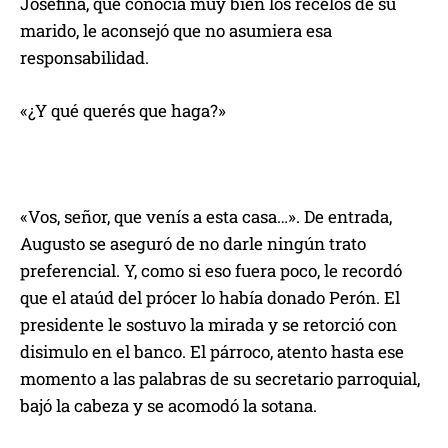
Josefina
,
que
conocía muy bien
los recelos de su
marido
,
le
aconsejó que no asumiera
esa
responsabilidad
.
«
¿Y qué querés que haga?
»
«Vos, señor, que venís a esta casa…».
De entrada,
Augusto se aseguró
de
no darle ningún trato
preferencial.
Y, c
omo si
eso fuera poco,
le
recordó
que el ataúd del prócer lo había donado Perón.
E
l
presidente
le sostuvo la mirada
y
se retorció con
disimulo en
el banc
o
.
E
l párroco
,
atento
hasta ese
momento
a las palabras de su secretario parroquial
,
bajó la cabeza y se acomodó la sotana.