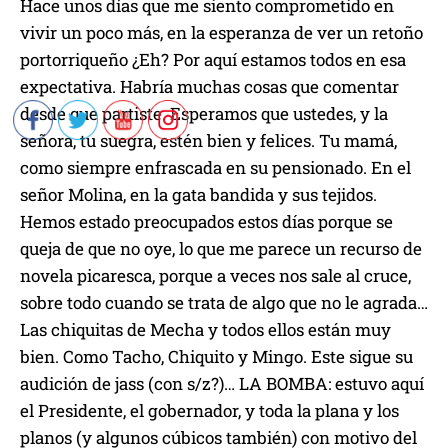
Hace unos días que me siento comprometido en
vivir un poco más, en la esperanza de ver un retoño
portorriqueño ¿Eh? Por aquí estamos todos en esa
expectativa. Habría muchas cosas que comentar
desde que partiste. Esperamos que ustedes, y la
señora, tu suegra, estén bien y felices. Tu mamá,
como siempre enfrascada en su pensionado. En el
señor Molina, en la gata bandida y
sus tejidos.
Hemos estado preocupados estos días porque se
queja de que no oye, lo que me parece un recurso de
novela picaresca, porque a veces nos sale al cruce,
sobre todo cuando se trata de algo que no le agrad
a…
Las
chiquitas de Mecha y todos ellos están muy
bien.
Como Tacho, Chiquito y Mingo
. Este sigue su
audición de jass (con s/z
?)
… LA BOMBA: estuvo aquí
el Presidente
, el gobernador, y toda la plana y los
planos (
y algunos cúbicos también)
con motivo del