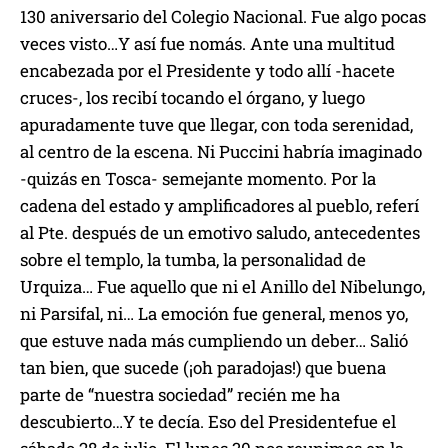
13
0 aniver
s
ario del C
olegio
N
acional
. Fue algo pocas
veces visto
…
Y
así fue nomás. Ante una multitud
encabezada por
el Presidente
y todo allí -hacete
cruces-, los recibí tocando el órgano, y luego
apuradamente tuve que llegar, con toda serenidad,
al centro de la escena. Ni Puccini habría imaginado
-quizás en Tosca- semejante momento. Por la
cadena del estado y amplificadores al pueblo, referí
al Pte. después de un emotivo saludo, antecedentes
sobre el templo, la tumba, la person
a
lidad de
U
rquiza
… Fue aquello que ni el Anillo del Nibelungo,
ni Parsifal, ni… La emoción fue general, menos yo,
que estuve nada más cumpliendo un deber…
Salió
tan bien, que sucede (¡oh paradojas!) que buena
parte de “nuestra sociedad” recién me ha
descubiert
o
…Y te decía. Eso de
l Presidente
fue el