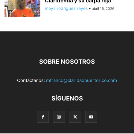
Claritienda y su carpa roja
maya rodriguez reyes
-
abril 15, 2026
SOBRE NOSOTROS
Contáctanos:
mfranco@claridadpuertorico.com
SÍGUENOS