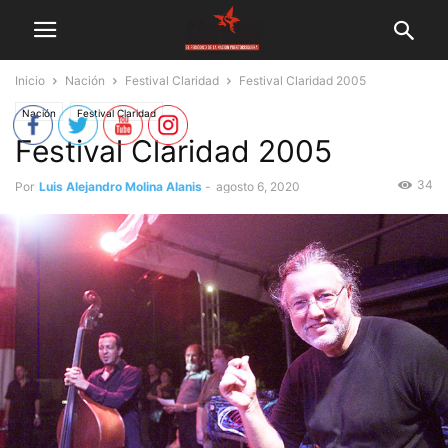
Inicio
Nación
Festival Claridad
Festival Claridad 2005
Nación
Festival Claridad
Festival Claridad 2005
34
Por
Luis Alejandro Molina Alanis
-
agosto 6, 2020