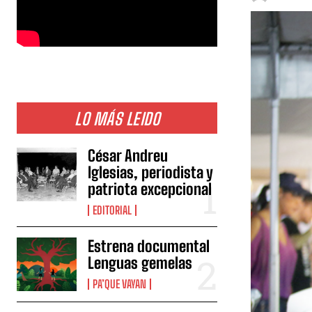
LO MÁS LEIDO
César Andreu
Iglesias, periodista y
patriota excepcional
EDITORIAL
Estrena documental
Lenguas gemelas
PA’QUE VAYAN