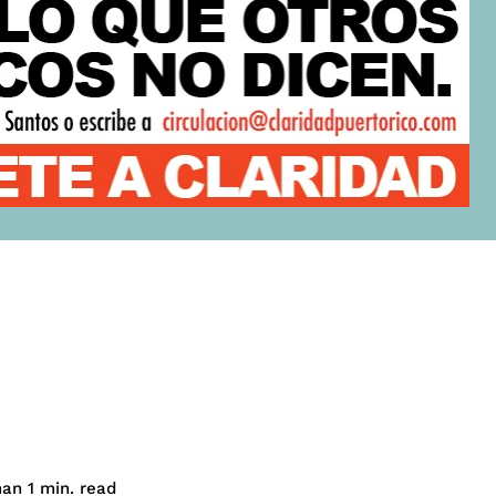
read
han 1
min.