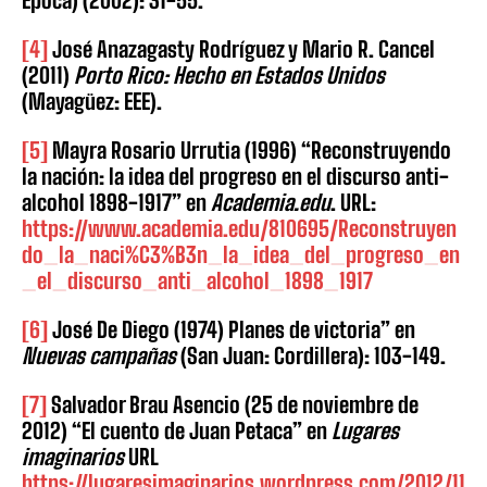
Época) (2002): 31-55.
[4]
José Anazagasty Rodríguez y Mario R. Cancel
(2011)
Porto Rico: Hecho en Estados Unidos
(Mayagüez: EEE).
[5]
Mayra Rosario Urrutia (1996) “Reconstruyendo
la nación: la idea del progreso en el discurso anti-
alcohol 1898-1917” en
Academia.edu
. URL:
https://www.academia.edu/810695/Reconstruyen
do_la_naci%C3%B3n_la_idea_del_progreso_en
_el_discurso_anti_alcohol_1898_1917
[6]
José De Diego (1974) Planes de victoria” en
Nuevas campañas
(San Juan: Cordillera): 103-149.
[7]
Salvador Brau Asencio (25 de noviembre de
2012) “El cuento de Juan Petaca” en
Lugares
imaginarios
URL
https://lugaresimaginarios.wordpress.com/2012/11