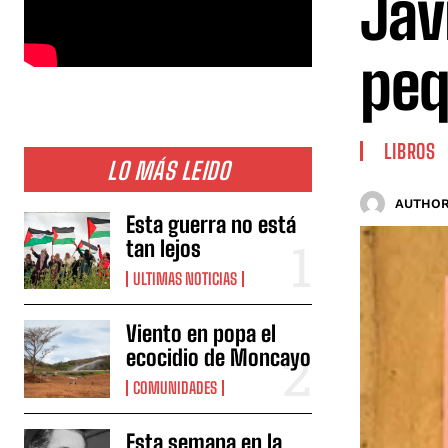
Jav
pe
LIBROS
LO MÁS LEIDO
AUTHOR
Esta guerra no está
tan lejos
ULTIMAS NOTICIAS
Viento en popa el
ecocidio de Moncayo
COMUNIDADES
Esta semana en la