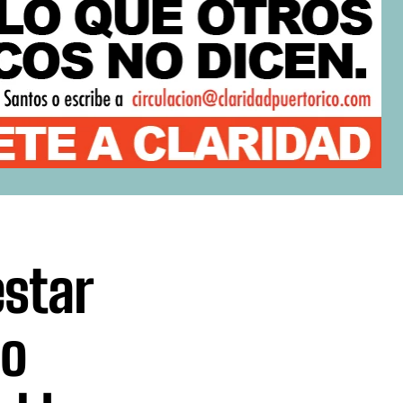
star
do