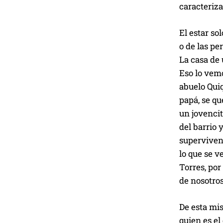
caracteriza
El estar so
o de las p
La casa de 
Eso lo vemo
abuelo Qui
papá, se qu
un jovencit
del barrio
supervivenc
lo que se v
Torres, por
de nosotros
De esta mis
quien es el