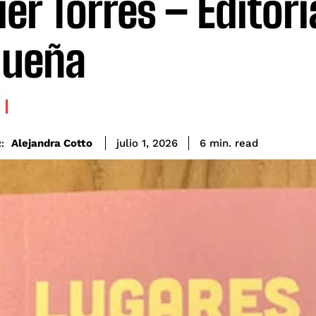
ier Torres – Editori
queña
read
Alejandra Cotto
6
min.
julio 1, 2026
: