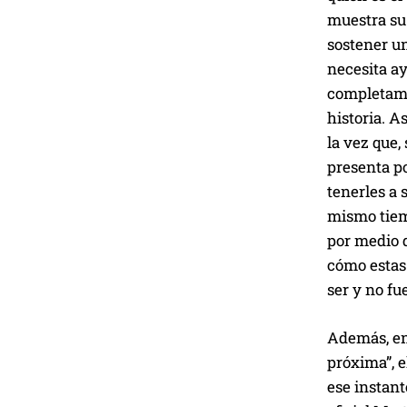
muestra su 
sostener u
necesita ay
completamen
historia. A
la vez que,
presenta po
tenerles a 
mismo tiem
por medio d
cómo estas 
ser y no fue
Además, en 
próxima”, e
ese instan