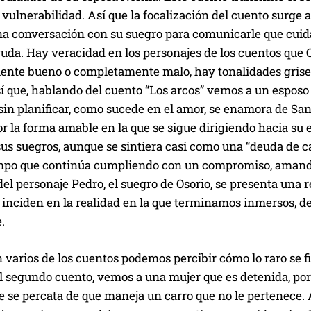
vulnerabilidad. Así que la focalización del cuento surge a
na conversación con su suegro para comunicarle que cuid
uda. Hay veracidad en los personajes de los cuentos que 
te bueno o completamente malo, hay tonalidades grises tal
sí que, hablando del cuento “Los arcos” vemos a un espos
 sin planificar, como sucede en el amor, se enamora de S
r la forma amable en la que se sigue dirigiendo hacia su 
sus suegros, aunque se sintiera casi como una “deuda de car
po que continúa cumpliendo con un compromiso, amando,
el personaje Pedro, el suegro de Osorio, se presenta una r
inciden en la realidad en la que terminamos inmersos, de l
.
varios de los cuentos podemos percibir cómo lo raro se fil
l segundo cuento, vemos a una mujer que es detenida, por 
te se percata de que maneja un carro que no le pertenece