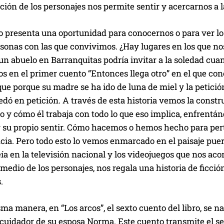
ción de los personajes nos permite sentir y acercarnos a l
lo presenta una oportunidad para conocernos o para ver l
ersonas con las que convivimos. ¿Hay lugares en los que 
un abuelo en Barranquitas podría invitar a la soledad cuan
s en el primer cuento “Entonces llega otro” en el que co
que porque su madre se ha ido de luna de miel y la petic
edó en petición. A través de esta historia vemos la const
o y cómo él trabaja con todo lo que eso implica, enfrentán
 y su propio sentir. Cómo hacemos o hemos hecho para per
ia. Pero todo esto lo vemos enmarcado en el paisaje puert
eía en la televisión nacional y los videojuegos que nos ac
 medio de los personajes, nos regala una historia de ficc
.
ma manera, en “Los arcos”, el sexto cuento del libro, se n
 cuidador de su esposa Norma. Este cuento transmite el se