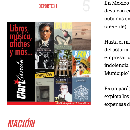
En México 
DEPORTES
destacan en
cubanos enf
creyente).
Hasta el m
del asturia
empresario 
indolencia,
Municipio” 
Es un parás
explota los
expensas d
NACIÓN