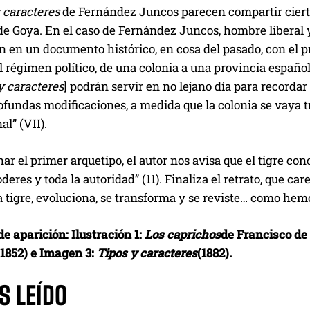
y caracteres
de Fernández Juncos parecen compartir cierto
de Goya. En el caso de Fernández Juncos, hombre liberal y
n en un documento histórico, en cosa del pasado, con el p
 régimen político, de una colonia a una provincia española
y caracteres
] podrán servir en no lejano día para recordar
ofundas modificaciones, a medida que la colonia se vaya 
al” (VII).
ar el primer arquetipo, el autor nos avisa que el tigre con
oderes y toda la autoridad” (11). Finaliza el retrato, que ca
 tigre, evoluciona, se transforma y se reviste… como hemos
e aparición: Ilustración 1:
Los caprichos
de Francisco de 
(1852) e Imagen 3:
Tipos y caracteres
(1882).
S LEÍDO