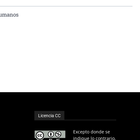
humanos
Licencia CC
Excepto donde se
indique lo contrario,