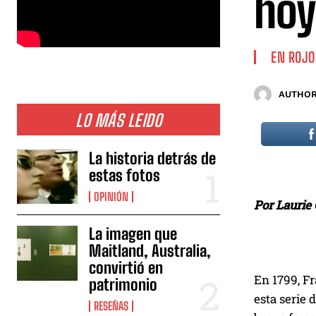
hoy
EN ROJO
AUTHOR
LO MÁS LEIDO
La historia detrás de
estas fotos
OPINIÓN
Por Laurie
La imagen que
Maitland, Australia,
convirtió en
En 1799, F
patrimonio
esta serie
RESEÑAS