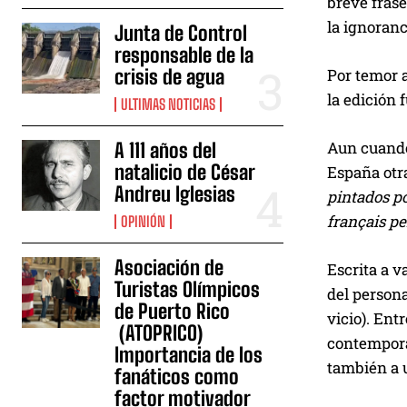
breve frase)
la ignoranci
Junta de Control
responsable de la
Por temor a
crisis de agua
la edición 
ULTIMAS NOTICIAS
Aun cuando 
A 111 años del
natalicio de César
España otra
Andreu Iglesias
pintados p
français p
OPINIÓN
Asociación de
Escrita a v
Turistas Olímpicos
del persona
de Puerto Rico
vicio). Ent
(ATOPRICO)
contemporán
Importancia de los
también a u
fanáticos como
factor motivador