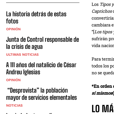
Los
Tipos 
Caprichos
La historia detrás de estas
convertiría
fotos
cambiara el
OPINIÓN
“[
Los tipos 
sufrirán pr
Junta de Control responsable de
vida nacion
la crisis de agua
ULTIMAS NOTICIAS
Para termin
A 111 años del natalicio de César
todos los p
Andreu Iglesias
no se queda
OPINIÓN
*En orden d
“Desprovista” la población
sí mismos
mayor de servicios elementales
LO MÁ
NOTICIAS