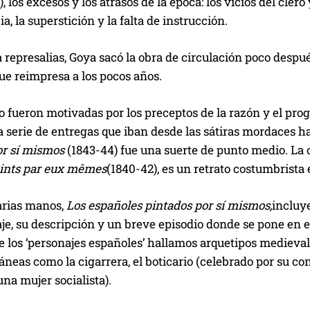
, los excesos y los atrasos de la época: los vicios del clero
a, la superstición y la falta de instrucción.
 represalias, Goya sacó la obra de circulación poco despu
fue reimpresa a los pocos años.
fueron motivadas por los preceptos de la razón y el prog
 serie de entregas que iban desde las sátiras mordaces ha
or sí mismos
(1843-44) fue una suerte de punto medio. La 
eints par eux mêmes
(1840-42), es un retrato costumbrista
arias manos,
Los españoles pintados por sí mismos,
incluye
je, su descripción y un breve episodio donde se pone en 
re los ‘personajes españoles’ hallamos arquetipos medieval
eas como la cigarrera, el boticario (celebrado por su con
na mujer socialista).