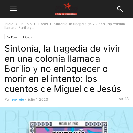
Inicio
En Rojo
Libros
Sintonía, la tragedia de vivir en una colonia
llamada Borilío y...
En Rojo
Libros
Sintonía, la tragedia de vivir
en una colonia llamada
Borilío y no enloquecer o
morir en el intento: los
cuentos de Miguel de Jesús
18
Por
en-rojo
-
julio 1, 2026