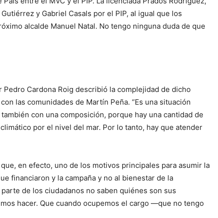
 País entre el MVC y el PIP. La licenciada Prados Rodríguez,
iérrez y Gabriel Casals por el PIP, al igual que los
 próximo alcalde Manuel Natal. No tengo ninguna duda de que
or Pedro Cardona Roig describió la complejidad de dicho
ur, con las comunidades de Martín Peña. “Es una situación
y también con una composición, porque hay una cantidad de
limático por el nivel del mar. Por lo tanto, hay que atender
que, en efecto, uno de los motivos principales para asumir la
 financiaron y la campaña y no al bienestar de la
r parte de los ciudadanos no saben quiénes son sus
endemos hacer. Que cuando ocupemos el cargo —que no tengo