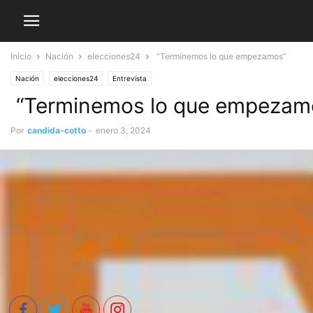
Inicio
Nación
elecciones24
“Terminemos lo que empezamos”
Nación
elecciones24
Entrevista
“Terminemos lo que empezam
Por
candida-cotto
-
enero 3, 2024