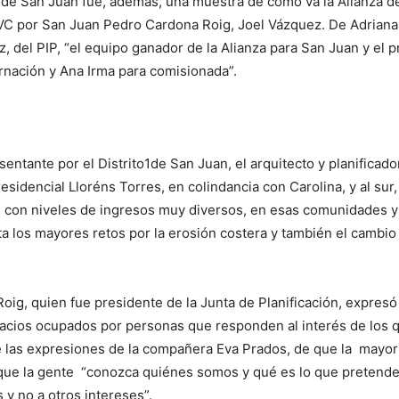
3 de San Juan fue, además, una muestra de cómo va la Alianza de
 por San Juan Pedro Cardona Roig, Joel Vázquez. De Adriana Gut
, del PIP, “el equipo ganador de la Alianza para San Juan y el
ernación y Ana Irma para comisionada”.
ntante por el Distrito1de San Juan, el arquitecto y planificad
el residencial Lloréns Torres, en colindancia con Carolina, y al s
, con niveles de ingresos muy diversos, en esas comunidades 
a los mayores retos por la erosión costera y también el cambio c
ig, quien fue presidente de la Junta de Planificación, expresó 
cios ocupados por personas que responden al interés de los que
de las expresiones de la compañera Eva Prados, de que la mayo
r y que la gente “conozca quiénes somos y qué es lo que pret
 no a otros intereses”.