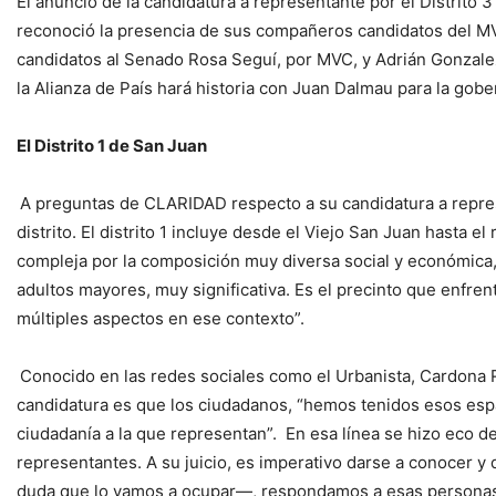
El anuncio de la candidatura a representante por el Distrito 
reconoció la presencia de sus compañeros candidatos del MVC
candidatos al Senado Rosa Seguí, por MVC, y Adrián Gonzalez
la Alianza de País hará historia con Juan Dalmau para la gob
El Distrito 1 de San Juan
A preguntas de CLARIDAD respecto a su candidatura a represe
distrito. El distrito 1 incluye desde el Viejo San Juan hasta 
compleja por la composición muy diversa social y económica
adultos mayores, muy significativa. Es el precinto que enfrent
múltiples aspectos en ese contexto”.
Conocido en las redes sociales como el Urbanista, Cardona Ro
candidatura es que los ciudadanos, “hemos tenidos esos espa
ciudadanía a la que representan”. En esa línea se hizo eco 
representantes. A su juicio, es imperativo darse a conoce
duda que lo vamos a ocupar—, respondamos a esas personas y