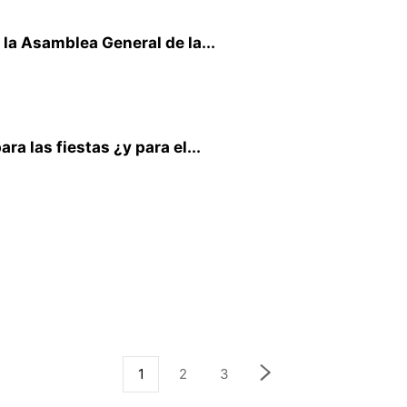
 la Asamblea General de la...
ra las fiestas ¿y para el...
1
2
3