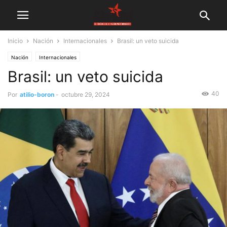
Inicio
Nación
Internacionales
Brasil: un veto suicida
Nación
Internacionales
Brasil: un veto suicida
40
Por
atilio-boron
-
octubre 29, 2024