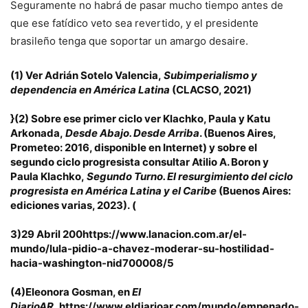
Seguramente no habrá de pasar mucho tiempo antes de
que ese fatídico veto sea revertido, y el presidente
brasileño tenga que soportar un amargo desaire.
(1) Ver Adrián Sotelo Valencia,
Subimperialismo y
dependencia en América Latina
(CLACSO, 2021)
}(2) Sobre ese primer ciclo ver Klachko, Paula y Katu
Arkonada,
Desde Abajo. Desde Arriba
. (Buenos Aires,
Prometeo: 2016, disponible en Internet) y sobre el
segundo ciclo progresista consultar Atilio A. Boron y
Paula Klachko,
Segundo Turno. El resurgimiento del ciclo
progresista en América Latina y el Caribe
(Buenos Aires:
ediciones varias, 2023). (
3)29 Abril 200
https://www.lanacion.com.ar/el-
mundo/lula-pidio-a-chavez-moderar-su-hostilidad-
hacia-washington-nid700008/
5
(4)
Eleonora Gosman
, en
El
DiarioAR
,
https://www.eldiarioar.com/mundo/empenado-