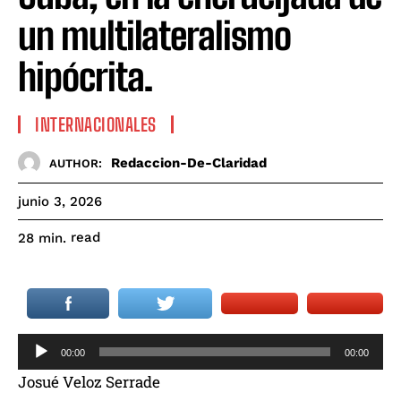
un multilateralismo
hipócrita.
INTERNACIONALES
Redaccion-De-Claridad
AUTHOR:
junio 3, 2026
read
28
min.
R
00:00
00:00
e
Josué Veloz Serrade
p