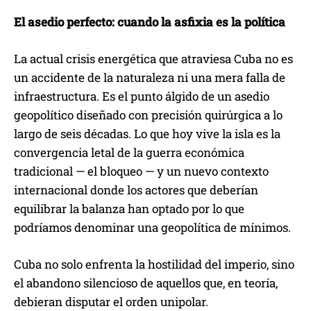
r
El asedio perfecto: cuando la asfixia es la política
o
d
La actual crisis energética que atraviesa Cuba no es
u
un accidente de la naturaleza ni una mera falla de
c
infraestructura. Es el punto álgido de un asedio
t
geopolítico diseñado con precisión quirúrgica a lo
o
largo de seis décadas. Lo que hoy vive la isla es la
r
convergencia letal de la guerra económica
d
tradicional — el bloqueo — y un nuevo contexto
e
internacional donde los actores que deberían
a
equilibrar la balanza han optado por lo que
u
podríamos denominar una geopolítica de mínimos.
d
i
Cuba no solo enfrenta la hostilidad del imperio, sino
o
el abandono silencioso de aquellos que, en teoría,
debieran disputar el orden unipolar.