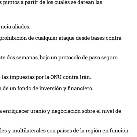
 puntos a partir de los cuales se darean las
a
u
m
encia aliados.
e
 prohibición de cualquier ataque desde bases contra
n
t
nte dos semanas, bajo un protocolo de paso seguro
a
r
o
 las impuestas por la ONU contra Irán.
d
 de un fondo de inversión y financiero.
i
s
m
 enriquecer uranio y negociación sobre el nivel de
i
n
es y multilaterales con países de la región en función
u