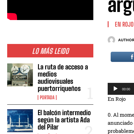
arg
EN ROJO
AUTHOR
LO MÁS LEIDO
La ruta de acceso a
medios
audiovisuales
R
puertorriqueños
00:00
e
PORTADA
En Rojo
p
r
El balcón intermedio
0. Al momen
o
según la artista Ada
anunciado e
del Pilar
d
probableme