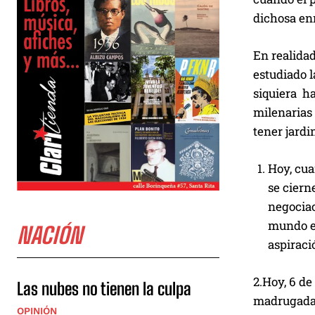
dichosa en
En realidad
estudiado l
siquiera h
milenarias 
tener jardi
Hoy, cua
se ciern
negociac
mundo es
NACIÓN
aspiraci
2.Hoy, 6 de
Las nubes no tienen la culpa
madrugada,
OPINIÓN