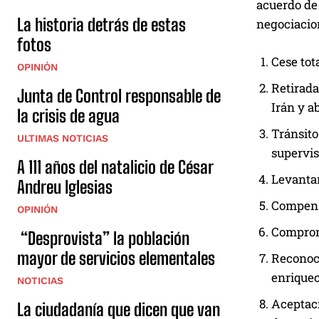
acuerdo de 
La historia detrás de estas
negociacio
fotos
Cese tot
OPINIÓN
Retirada
Junta de Control responsable de
Irán y a
la crisis de agua
Tránsito
ULTIMAS NOTICIAS
supervis
A 111 años del natalicio de César
Levantam
Andreu Iglesias
Compensa
OPINIÓN
Compromi
“Desprovista” la población
mayor de servicios elementales
Reconoci
enriquec
NOTICIAS
Aceptaci
La ciudadanía que dicen que van