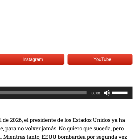
Instagram
YouTube
U
00:00
t
i
l
l de 2026, el presidente de los Estados Unidos ya ha
i
e, para no volver jamás. No quiero que suceda, pero
z
m. Mientras tanto, EEUU bombardea por segunda vez