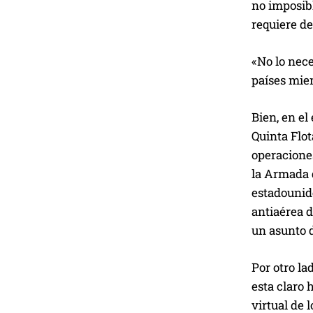
no imposib
requiere de
«No lo nece
países miem
Bien, en el
Quinta Flo
operaciones
la Armada 
estadounide
antiaérea d
un asunto d
Por otro la
esta claro 
virtual de 