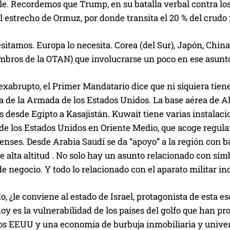
le. Recordemos que Trump, en su batalla verbal contra lo
l estrecho de Ormuz, por donde transita el 20 % del crudo
sitamos. Europa lo necesita. Corea (del Sur), Japón, China
bros de la OTAN) que involucrarse un poco en ese asunto»
 exabrupto, el Primer Mandatario dice que ni siquiera tienen
ta de la Armada de los Estados Unidos. La base aérea de 
 desde Egipto a Kasajistán. Kuwait tiene varias instalaci
de los Estados Unidos en Oriente Medio, ‌que acoge regul
nses. Desde Arabia Saudí se da “apoyo” a la región con ba
e alta altitud . No solo hay un asunto relacionado con sím
e negocio. Y todo lo relacionado con el aparato militar in
do, ¿le conviene al estado de Israel, protagonista de esta e
hoy es la vulnerabilidad de los países del golfo que han p
los EEUU y una economía de burbuja inmobiliaria y univer