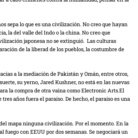
a
a
r
s sepa lo que es una civilización. No creo que hayan
r
, la del valle del Indo o la china. No creo que
i
lización japonesa no se extinguió. Las culturas
b
ración de la liberad de los pueblos, la costumbre de
a
/
a
racias a la mediación de Pakistán y Omán, entre otros,
b
uerte, su yerno, Jared Kushner, no está en las nuevas
a
ara la compra de otra vaina como Electronic Arts.El
j
tres años fuera el paraíso. De hecho, el paraíso es una
o
p
a
 del mapa ninguna civilización. Por el momento. En la
r
o al fuego con EEUU por dos semanas. Se negociará un
a