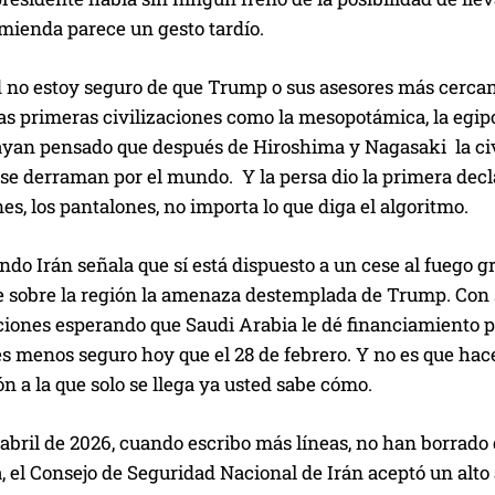
mienda parece un gesto tardío.
 no estoy seguro de que Trump o sus asesores más cercano
as primeras civilizaciones como la mesopotámica, la egipcia
ayan pensado que después de Hiroshima y Nagasaki la civi
se derraman por el mundo. Y la persa dio la primera decla
nes, los pantalones, no importa lo que diga el algoritmo.
ndo Irán señala que sí está dispuesto a un cese al fuego g
e sobre la región la amenaza destemplada de Trump. Con s
iones esperando que Saudi Arabia le dé financiamiento p
 menos seguro hoy que el 28 de febrero. Y no es que hace 
ón a la que solo se llega ya usted sabe cómo.
 abril de 2026, cuando escribo más líneas, no han borrado
 el Consejo de Seguridad Nacional de Irán aceptó un alt