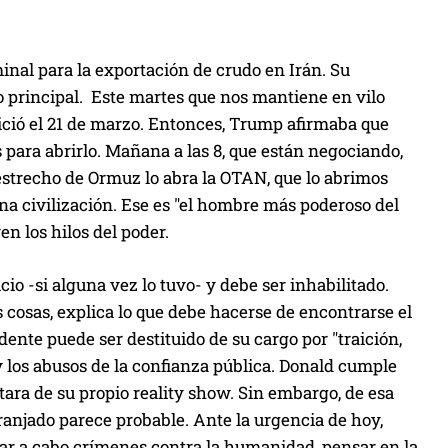
a
l
a
nal para la exportación de crudo en Irán. Su
s
o principal. Este martes que nos mantiene en vilo
t
nició el 21 de marzo. Entonces, Trump afirmaba que
e
as para abrirlo. Mañana a las 8, que están negociando,
c
 estrecho de Ormuz lo abra la OTAN, que lo abrimos
l
una civilización. Ese es "el hombre más poderoso del
a
n los hilos del poder.
s
d
o -si alguna vez lo tuvo- y debe ser inhabilitado.
e
cosas, explica lo que debe hacerse de encontrarse el
f
ente puede ser destituido de su cargo por "traición,
l
 y los abusos de la confianza pública. Donald cumple
e
ratara de su propio reality show. Sin embargo, de esa
c
ranjado parece probable. Ante la urgencia de hoy,
h
evar a cabo crímenes contra la humanidad, pensar en la