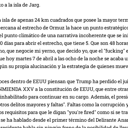
 a la isla de Jarg.
 isla de apenas 24 km cuadrados que posee la mayor termi
cercana al estrecho de Ormuz la hace un punto estratégic
el punto climático de una narrativa incoherente que se i
10 días para abrir el estrecho, que tiene 5. Que son 48 hor
 no, que negocie mi yerno, que decido yo, que el "fucking"
ue hoy martes 7 de abril a las ocho de la noche se acaba 
n su propia alucinación y la estrategia de quienes mueve
ces dentro de EEUU piensan que Trump ha perdido el juici
ENMIENDA XXV a la constitución de EEUU, que entre otras 
inhabilitado para continuar en su cargo. Además, el presid
tros delitos mayores y faltas". Faltas como la corrupción
os requisitos para que le digan "you're fired" como si se t
 se ha hablado desde el primer término del Delirante Ana
residente habla sin ningún freno de la posibilidad de ll