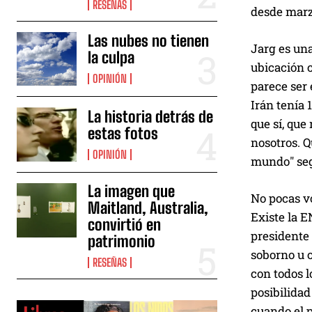
u
RESEÑAS
desde marzo
c
Las nubes no tienen
t
Jarg es una
la culpa
o
ubicación 
r
OPINIÓN
parece ser 
d
Irán tenía 
e
La historia detrás de
que sí, que
estas fotos
a
nosotros. Q
u
OPINIÓN
mundo" segú
d
La imagen que
i
No pocas vo
Maitland, Australia,
o
Existe la 
convirtió en
presidente 
patrimonio
soborno u o
RESEÑAS
con todos l
posibilidad
cuando el p