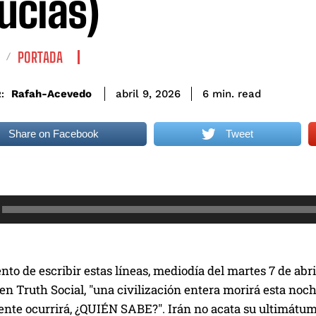
ucias)
PORTADA
read
Rafah-Acevedo
6
min.
abril 9, 2026
:
Share on Facebook
Tweet
to de escribir estas líneas, mediodía del martes 7 de abri
n Truth Social, "una civilización entera morirá esta noch
nte ocurrirá, ¿QUIÉN SABE?". Irán no acata su ultimátu