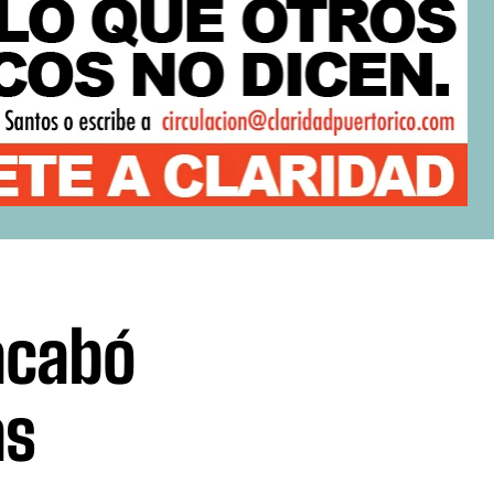
 acabó
as