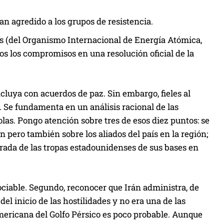
i
r
an agredido a los grupos de resistencia.
e
es (del Organismo Internacional de Energía Atómica,
l
os los compromisos en una resolución oficial de la
v
o
l
ncluya con acuerdos de paz. Sin embargo, fieles al
u
. Se fundamenta en un análisis racional de las
m
las. Pongo atención sobre tres de esos diez puntos: se
e
n pero también sobre los aliados del país en la región;
n
tirada de las tropas estadounidenses de sus bases en
.
ociable. Segundo, reconocer que Irán administra, de
el inicio de las hostilidades y no era una de las
mericana del Golfo Pérsico es poco probable. Aunque