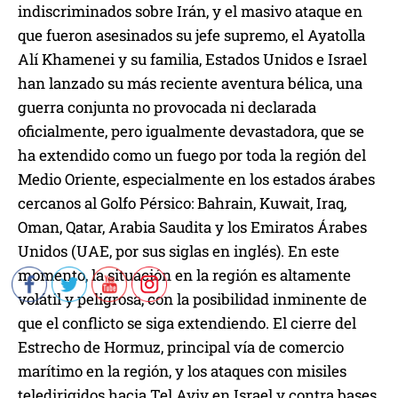
indiscriminados sobre Irán, y el masivo ataque en
r
que fueron asesinados su jefe supremo, el Ayatolla
o
Alí Khamenei y su familia, Estados Unidos e Israel
d
han lanzado su más reciente aventura bélica, una
u
guerra conjunta no provocada ni declarada
c
oficialmente, pero igualmente devastadora, que se
t
ha extendido como un fuego por toda la región del
o
Medio Oriente, especialmente en los estados árabes
r
cercanos al Golfo Pérsico: Bahrain, Kuwait, Iraq,
d
Oman, Qatar, Arabia Saudita y los Emiratos Árabes
e
Unidos (UAE, por sus siglas en inglés). En este
a
momento, la situación en la región es altamente
u
volátil y peligrosa, con la posibilidad inminente de
d
que el conflicto se siga extendiendo. El cierre del
i
Estrecho de Hormuz, principal vía de comercio
o
marítimo en la región, y los ataques con misiles
teledirigidos hacia Tel Aviv en Israel y contra bases