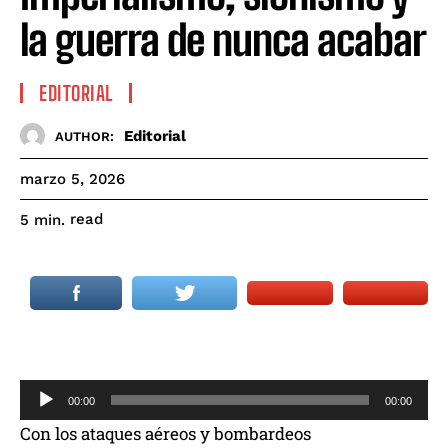
la guerra de nunca acabar
EDITORIAL
Editorial
AUTHOR:
marzo 5, 2026
read
5
min.
R
00:00
00:00
e
Con los ataques aéreos y bombardeos
p