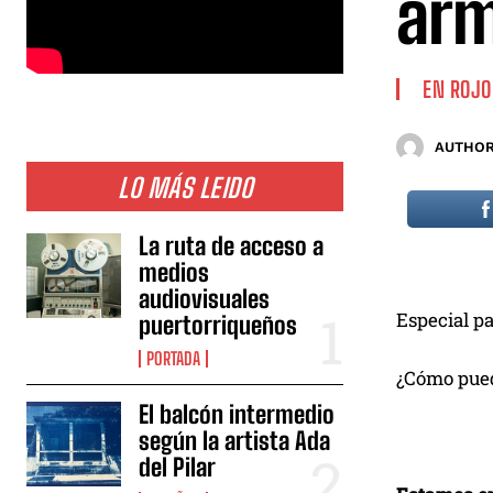
arm
EN ROJO
AUTHOR
LO MÁS LEIDO
La ruta de acceso a
medios
audiovisuales
Especial p
puertorriqueños
PORTADA
¿Cómo puede
El balcón intermedio
según la artista Ada
del Pilar