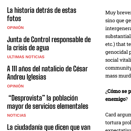
La historia detrás de estas
Muy brevem
fotos
sino que ge
intergenera
OPINIÓN
substantial
Junta de Control responsable de
etc.) that 
la crisis de agua
genocidal p
ULTIMAS NOTICIAS
social vita
community i
A 111 años del natalicio de César
mass murder
Andreu Iglesias
OPINIÓN
¿
Cómo se p
“Desprovista” la población
enemigo
?
mayor de servicios elementales
Card argume
NOTICIAS
tortura pro
La ciudadanía que dicen que van
expectativa