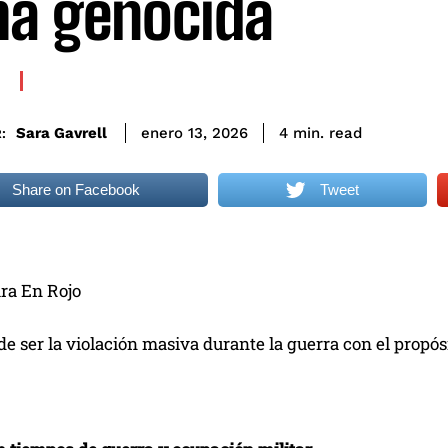
a genocida
read
Sara Gavrell
4
min.
enero 13, 2026
:
Share on Facebook
Tweet
ara En Rojo
 ser la violación masiva durante la guerra con el propós