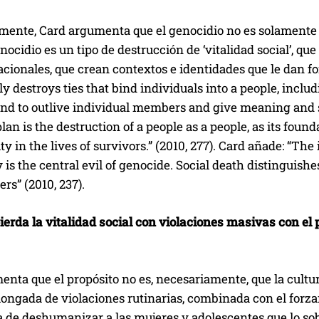
ente, Card argumenta que el genocidio no es solamente 
nocidio es un tipo de destrucción de ‘vitalidad social’, q
cionales, que crean contextos e identidades que le dan fo
ly destroys ties that bind individuals into a people, includi
tend to outlive individual members and give meaning and 
lan is the destruction of a people as a people, as its foun
lity in the lives of survivors.” (2010, 277). Card añade: “Th
s the central evil of genocide. Social death distinguishes 
s” (2010, 237).
ierda la vitalidad social con violaciones masivas con e
nta que el propósito no es, necesariamente, que la cultur
longada de violaciones rutinarias, combinada con el forz
 de deshumanizar a las mujeres y adolescentes que lo sobr