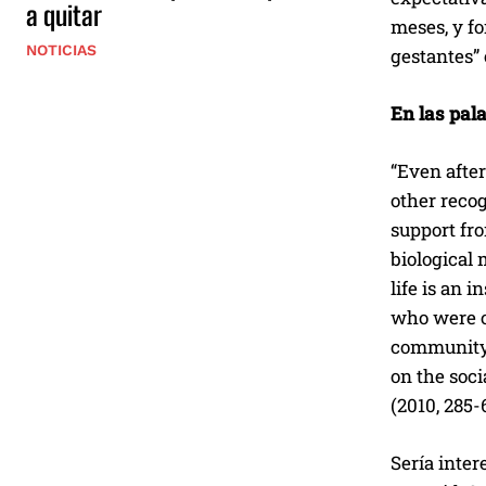
a quitar
meses, y fo
NOTICIAS
gestantes” 
En las pal
“Even after
other recog
support fro
biological 
life is an 
who were o
community…
on the soci
(2010, 285-
Sería inter