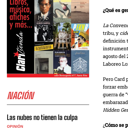
¿Qué es ge
La Convenci
tribu, y
cid
definición 
instrumento
agosto del 
Laboreo Lo
Pero Card p
forzar emba
NACIÓN
guerra de “
embarazadas
Hidden Gen
Las nubes no tienen la culpa
¿
Cómo se p
OPINIÓN