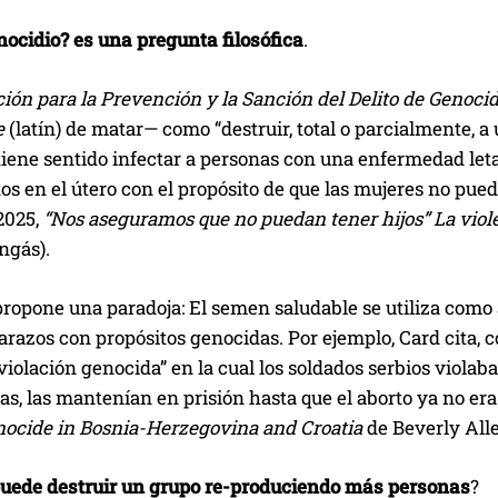
nocidio? es una pregunta filosófica
.
ón para la Prevención y la Sanción del Delito de Genocid
e
(latín) de matar— como “destruir, total o parcialmente, a u
tiene sentido infectar a personas con una enfermedad leta
s en el útero con el propósito de que las mujeres no pueda
2025,
“Nos aseguramos que no puedan tener hijos” La viol
ngás).
ropone una paradoja: El semen saludable se utiliza como 
razos con propósitos genocidas. Por ejemplo, Card cita, c
violación genocida” en la cual los soldados serbios viol
, las mantenían en prisión hasta que el aborto ya no era 
ocide in Bosnia-Herzegovina and Croatia
de Beverly Alle
uede destruir un grupo re-produciendo más personas
?