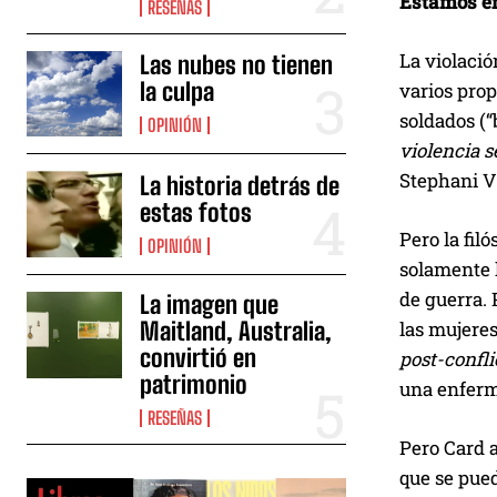
Estamos en
RESEÑAS
La violaci
Las nubes no tienen
la culpa
varios pro
soldados (
OPINIÓN
violencia 
Stephani Vi
La historia detrás de
estas fotos
Pero la filó
OPINIÓN
solamente l
de guerra. 
La imagen que
las mujeres
Maitland, Australia,
convirtió en
post-confli
patrimonio
una enferm
RESEÑAS
Pero Card 
que se pued