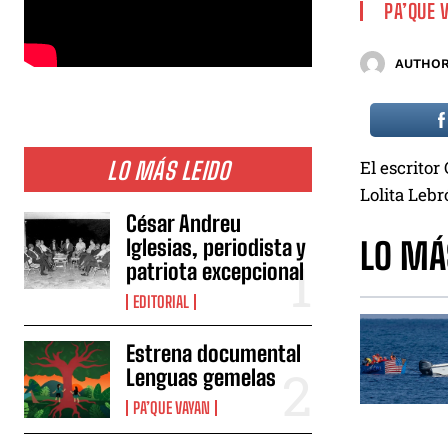
PA’QUE 
AUTHOR
LO MÁS LEIDO
El escritor
Lolita Lebr
César Andreu
Iglesias, periodista y
LO MÁ
patriota excepcional
EDITORIAL
Estrena documental
Lenguas gemelas
PA’QUE VAYAN