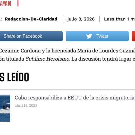
VAYAN
Redaccion-De-Claridad
Less than 1
mi
julio 8, 2026
:
Share on Facebook
Tweet
 Cezanne Cardona y la licenciada María de Lourdes Guzmán 
ón titulada
Sublime Heroísmo.
La discusión tendrá lugar 
S LEÍDO
Cuba responsabiliza a EEUU de la crisis migratoria
abril 18, 2023