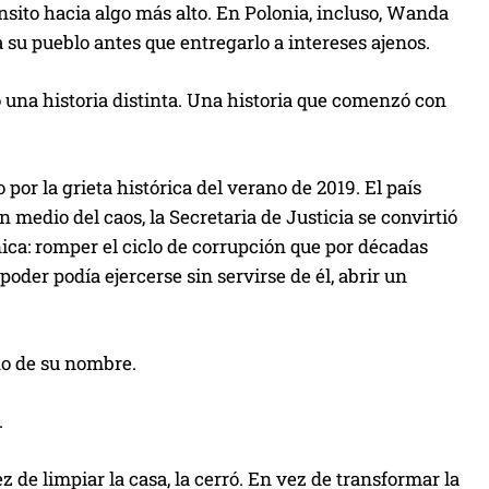
sito hacia algo más alto. En Polonia, incluso, Wanda
l
 a su pueblo antes que entregarlo a intereses ajenos.
i
z
una historia distinta. Una historia que comenzó con
a
l
a
or la grieta histórica del verano de 2019. El país
s
 medio del caos, la Secretaria de Justicia se convirtió
t
ca: romper el ciclo de corrupción que por décadas
e
oder podía ejercerse sin servirse de él, abrir un
c
l
a
ado de su nombre.
s
d
.
e
f
 de limpiar la casa, la cerró. En vez de transformar la