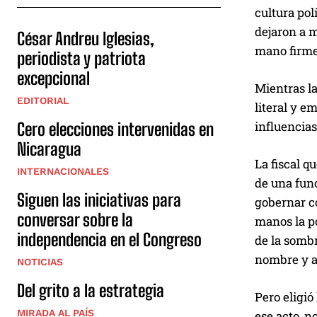
cultura pol
dejaron a m
César Andreu Iglesias,
mano firme
periodista y patriota
excepcional
Mientras la
EDITORIAL
literal y e
influencias
Cero elecciones intervenidas en
Nicaragua
La fiscal q
INTERNACIONALES
de una func
Siguen las iniciativas para
gobernar co
conversar sobre la
manos la po
independencia en el Congreso
de la sombr
nombre y a
NOTICIAS
Del grito a la estrategia
Pero eligió
MIRADA AL PAÍS
ese acto, no