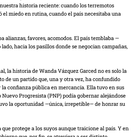
l
e nuestra historia reciente: cuando los terremotos
e
 el miedo en rutina, cuando el país necesitaba una
c
h
a
ba alianzas, favores, acomodos. El país temblaba —
a
 lado, hacia los pasillos donde se negocian campañas,
r
r
i
inal, la historia de Wanda Vázquez Garced no es solo la
b
to de un partido que, una y otra vez, ha confundido
a
y la confianza pública en mercancía. Ella tuvo en sus
/
do Nuevo Progresista (PNP) podía gobernar alejándose
a
uvo la oportunidad —única, irrepetible— de honrar su
b
a
j
ta que protege a los suyos aunque traicione al país. Y en
o
bierno que, por fin, se atreviera a ser distinto.