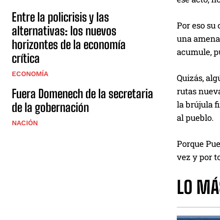
Entre la policrisis y las
Por eso su 
alternativas: los nuevos
una amenaz
horizontes de la economía
acumule, pu
crítica
ECONOMÍA
Quizás, alg
rutas nueva
Fuera Domenech de la secretaria
la brújula 
de la gobernación
al pueblo.
NACIÓN
Porque Puer
vez y por t
LO MÁ