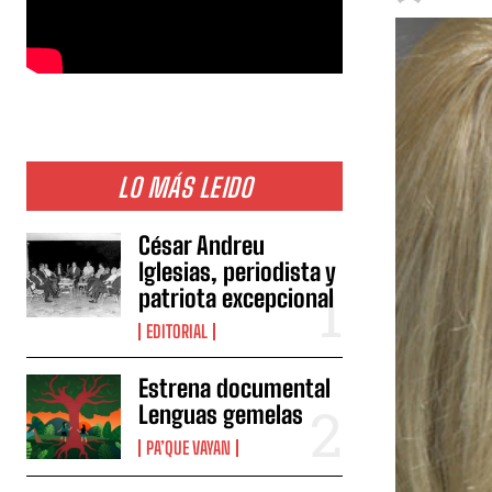
LO MÁS LEIDO
César Andreu
Iglesias, periodista y
patriota excepcional
EDITORIAL
Estrena documental
Lenguas gemelas
PA’QUE VAYAN