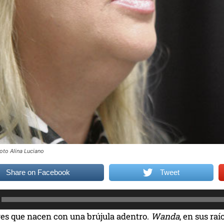
to Alina Luciano
Share on Facebook
Tweet
s que nacen con una brújula adentro.
Wanda
, en sus raí