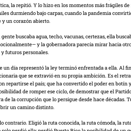
ítica, la repitió. Y lo hizo en los momentos más frágiles d
iles durmiendo bajo carpas, cuando la pandemia convirtió
 y un corazón abierto.
 gente buscaba agua, techo, vacunas, certezas, ella busca
mocionalmente— y la gobernadora parecía mirar hacia otro
 y futuros personales.
ue un día representó la ley terminó enfrentada a ella. Al f
ionaria que se extravió en su propia ambición. Es el retra
n repartirse el país; que ha convertido el poder en botín 
sibilidad de romper ese ciclo, de demostrar que el Parti
a de la corrupción que lo persigue desde hace décadas. T
brir un camino distinto.
 lo contrario. Eligió la ruta conocida, la ruta cómoda, la ru
 solo perdió ella: perdió Puerto Rico la posibilidad de un go