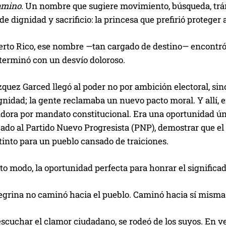
amino
. Un nombre que sugiere movimiento, búsqueda, trán
de dignidad y sacrificio: la princesa que prefirió proteger
erto Rico, ese nombre —tan cargado de destino— encontró 
terminó con un desvío doloroso.
ez Garced llegó al poder no por ambición electoral, sino p
gnidad; la gente reclamaba un nuevo pacto moral. Y allí, en
dora por mandato constitucional. Era una oportunidad úni
do al Partido Nuevo Progresista (PNP), demostrar que el p
into para un pueblo cansado de traiciones.
rto modo, la oportunidad perfecta para honrar el signific
regrina no caminó hacia el pueblo. Caminó hacia sí misma
scuchar el clamor ciudadano, se rodeó de los suyos. En vez