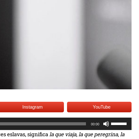
Instagram
YouTube
U
00:00
t
ces eslavas, significa
la que viaja
,
la que peregrina
,
la
i