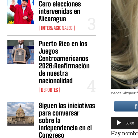
Cero elecciones
intervenidas en
Nicaragua
INTERNACIONALES
Puerto Rico en los
Juegos
Centroamericanos
2026:Reafirmación
de nuestra
nacionalidad
DEPORTES
Wanda Vázquez fo
Siguen las iniciativas
para conversar
sobre la
R
00:00
independencia en el
e
Hay nombre
Congreso
p