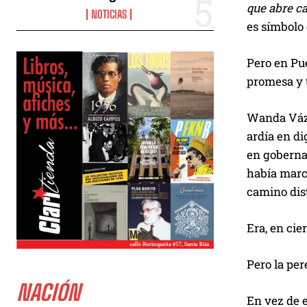
que abre c
NOTICIAS
r
es símbolo 
o
d
Pero en Pu
u
promesa y 
c
t
Wanda Vázqu
o
ardía en di
r
en goberna
d
había marca
e
camino dist
a
u
Era, en cie
d
i
Pero la pe
o
NACIÓN
En vez de e