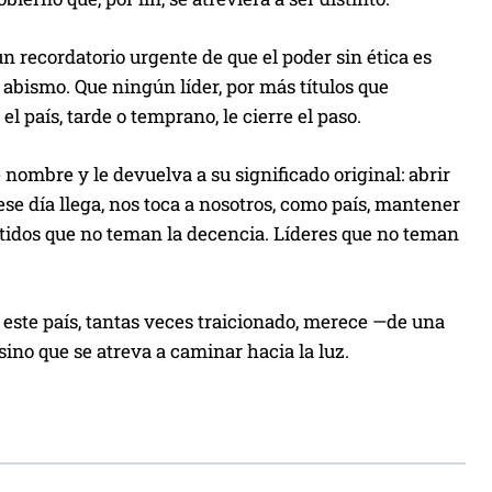
p
a
n recordatorio urgente de que el poder sin ética es
r
abismo. Que ningún líder, por más títulos que
a
 país, tarde o temprano, le cierre el paso.
a
u
nombre y le devuelva a su significado original: abrir
m
ese día llega, nos toca a nosotros, como país, mantener
e
artidos que no teman la decencia. Líderes que no teman
n
t
a
 este país, tantas veces traicionado, merece —de una
r
ino que se atreva a caminar hacia la luz.
o
d
i
s