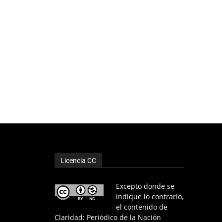
m
i
n
u
i
r
e
l
v
o
l
u
Licencia CC
m
e
Excepto donde se
n
indique lo contrario,
.
el contenido de
Claridad: Periódico de la Nación