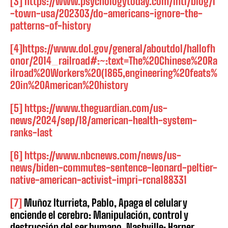
[3]
https://www.psychologytoday.com/intl/blog/l
-town-usa/202303/do-americans-ignore-the-
patterns-of-history
[4]
https://www.dol.gov/general/aboutdol/hallofh
onor/2014_railroad#:~:text=The%20Chinese%20Ra
ilroad%20Workers%20(1865,engineering%20feats%
20in%20American%20history
[5]
https://www.theguardian.com/us-
news/2024/sep/18/american-health-system-
ranks-last
[6]
https://www.nbcnews.com/news/us-
news/biden-commutes-sentence-leonard-peltier-
native-american-activist-impri-rcna188331
[7]
Muñoz Iturrieta, Pablo, Apaga el celular y
enciende el cerebro: Manipulación, control y
destrucción del ser humano, Nashville: Harper