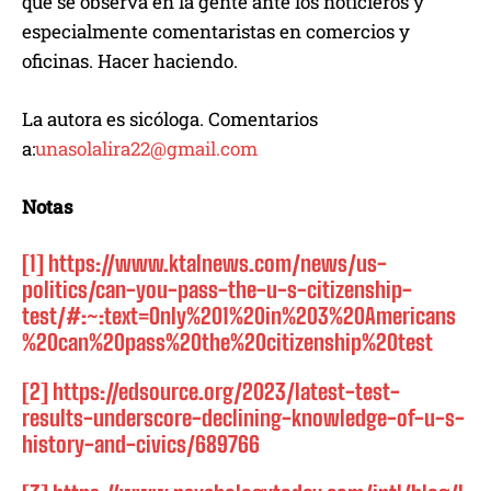
que se observa en la gente ante los noticieros y
especialmente comentaristas en comercios y
oficinas. Hacer haciendo.
La autora es sicóloga. Comentarios
a:
unasolalira22@gmail.com
Notas
[1]
https://www.ktalnews.com/news/us-
politics/can-you-pass-the-u-s-citizenship-
test/#:~:text=Only%201%20in%203%20Americans
%20can%20pass%20the%20citizenship%20test
[2]
https://edsource.org/2023/latest-test-
results-underscore-declining-knowledge-of-u-s-
history-and-civics/689766