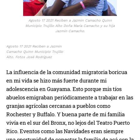
Agosto 17 2021 Reciben a Jazmin Camacho Quinn
Municipio Trujillo Alto Doña Maria Camacho y su hija
Jazmin Camacho.
Agosto 17 2021 Reciben a Jazmin
Camacho Quinn Municipio Trujillo
Alto. Fotos José Rodríguez
La influencia de la comunidad migratoria boricua
en mi vida se hizo más fuerte durante mi
adolescencia en Guayama. Esto porque mis tíos
abuelos emigraban periódicamente a trabajar en las
granjas agrícolas cercanas a pueblos como
Rochester y Buffalo. Y buena parte de mi familia
vivía en el sur del Bronx, no lejos del Teatro Puerto
Rico. Eventos como las Navidades eran siempre
una oportunidad de conectar la familia de acá con la