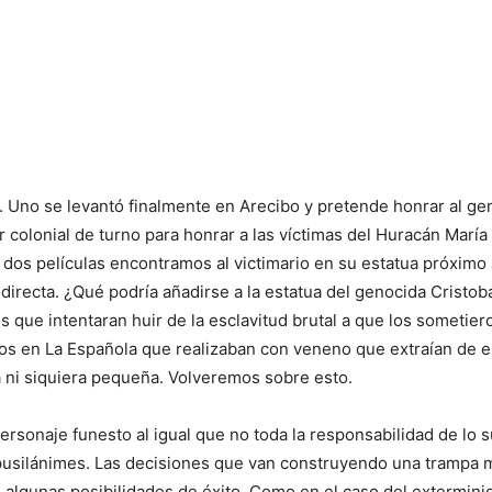
 Uno se levantó finalmente en Arecibo y pretende honrar al ge
 colonial de turno para honrar a las víctimas del Huracán Marí
 dos películas encontramos al victimario en su estatua próximo a
directa. ¿Qué podría añadirse a la estatua del genocida Cristob
os que intentaran huir de la esclavitud brutal a que los someti
os en La Española que realizaban con veneno que extraían de esa
 ni siquiera pequeña. Volveremos sobre esto.
ersonaje funesto al igual que no toda la responsabilidad de lo 
s pusilánimes. Las decisiones que van construyendo una trampa 
n algunas posibilidades de éxito. Como en el caso del extermin