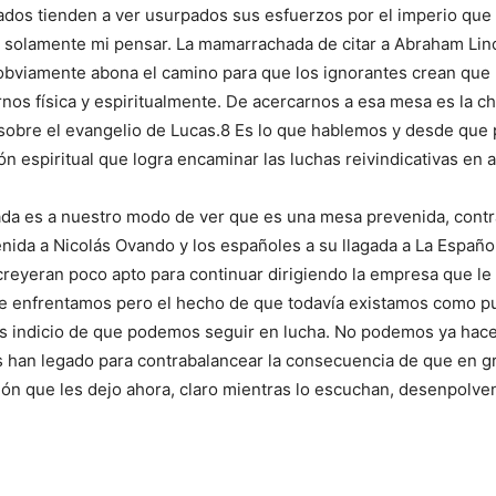
pados tienden a ver usurpados sus esfuerzos por el imperio que 
 solamente mi pensar. La mamarrachada de citar a Abraham Linco
bviamente abona el camino para que los ignorantes crean que ll
rnos física y espiritualmente. De acercarnos a esa mesa es la c
 sobre el evangelio de Lucas.8 Es lo que hablemos y desde que
ón espiritual que logra encaminar las luchas reivindicativas en 
a es a nuestro modo de ver que es una mesa prevenida, contrar
venida a Nicolás Ovando y los españoles a su llagada a La Españ
creyeran poco apto para continuar dirigiendo la empresa que le
 que enfrentamos pero el hecho de que todavía existamos como
s indicio de que podemos seguir en lucha. No podemos ya hace
s han legado para contrabalancear la consecuencia de que en g
ción que les dejo ahora, claro mientras lo escuchan, desenpolve