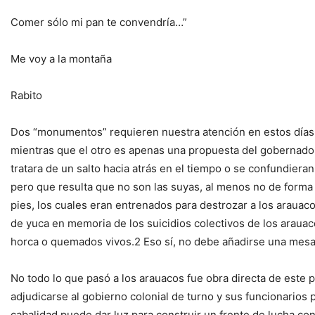
Comer sólo mi pan te convendría…”
Me voy a la montaña
Rabito
Dos “monumentos” requieren nuestra atención en estos días.
mientras que el otro es apenas una propuesta del gobernador
tratara de un salto hacia atrás en el tiempo o se confundieran
pero que resulta que no son las suyas, al menos no de forma 
pies, los cuales eran entrenados para destrozar a los arauac
de yuca en memoria de los suicidios colectivos de los arauac
horca o quemados vivos.2 Eso sí, no debe añadirse una mesa
No todo lo que pasó a los arauacos fue obra directa de este p
adjudicarse al gobierno colonial de turno y sus funcionario
cabalidad puede dar luz para construir un frente de lucha co