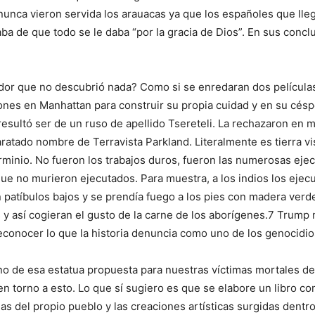
 nunca vieron servida los arauacas ya que los españoles que ll
 de que todo se le daba “por la gracia de Dios”. En sus conclu
dor que no descubrió nada? Como si se enredaran dos película
nes en Manhattan para construir su propia cuidad y en su césp
 resultó ser de un ruso de apellido Tsereteli. La rechazaron en 
ratado nombre de Terravista Parkland. Literalmente es tierra vi
erminio. No fueron los trabajos duros, fueron las numerosas ej
 que no murieron ejecutados. Para muestra, a los indios los eje
en patíbulos bajos y se prendía fuego a los pies con madera ver
 y así cogieran el gusto de la carne de los aborígenes.7 Trump
conocer lo que la historia denuncia como uno de los genocidio
no de esa estatua propuesta para nuestras víctimas mortales de
n torno a esto. Lo que sí sugiero es que se elabore un libro 
as del propio pueblo y las creaciones artísticas surgidas dentr