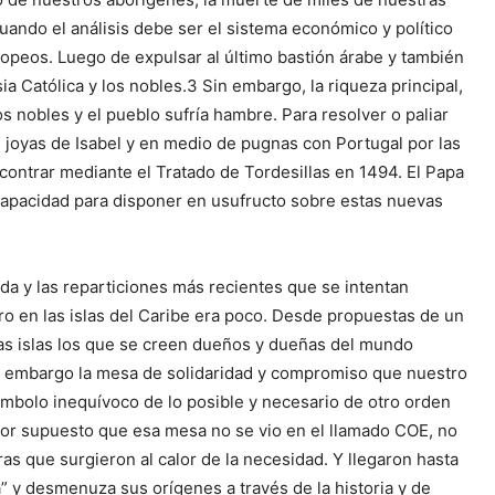
uando el análisis debe ser el sistema económico y político
ropeos. Luego de expulsar al último bastión árabe y también
sia Católica y los nobles.3 Sin embargo, la riqueza principal,
 nobles y el pueblo sufría hambre. Para resolver o paliar
s joyas de Isabel y en medio de pugnas con Portugal por las
ontrar mediante el Tratado de Tordesillas en 1494. El Papa
n capacidad para disponer en usufructo sobre estas nuevas
da y las reparticiones más recientes que se intentan
o en las islas del Caribe era poco. Desde propuestas de un
otras islas los que se creen dueños y dueñas del mundo
 Sin embargo la mesa de solidaridad y compromiso que nuestro
símbolo inequívoco de lo posible y necesario de otro orden
 Por supuesto que esa mesa no se vio en el llamado COE, no
ras que surgieron al calor de la necesidad. Y llegaron hasta
a” y desmenuza sus orígenes a través de la historia y de