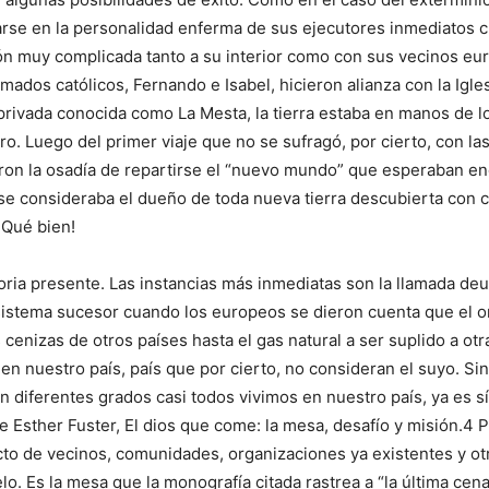
arse en la personalidad enferma de sus ejecutores inmediatos c
ión muy complicada tanto a su interior como con sus vecinos eu
lamados católicos, Fernando e Isabel, hicieron alianza con la Igle
rivada conocida como La Mesta, la tierra estaba en manos de los
o. Luego del primer viaje que no se sufragó, por cierto, con la
ron la osadía de repartirse el “nuevo mundo” que esperaban enc
o y se consideraba el dueño de toda nueva tierra descubierta co
 ¡Qué bien!
ria presente. Las instancias más inmediatas son la llamada deu
sistema sucesor cuando los europeos se dieron cuenta que el or
s cenizas de otros países hasta el gas natural a ser suplido a 
s en nuestro país, país que por cierto, no consideran el suyo.
en diferentes grados casi todos vivimos en nuestro país, ya es 
de Esther Fuster, El dios que come: la mesa, desafío y misión.4
ducto de vecinos, comunidades, organizaciones ya existentes y ot
lo. Es la mesa que la monografía citada rastrea a “la última cen