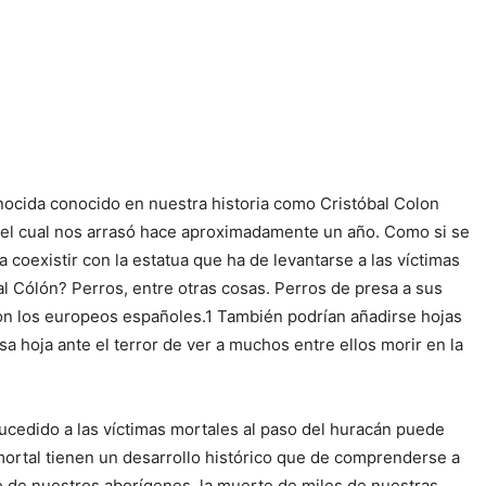
nocida conocido en nuestra historia como Cristóbal Colon
a el cual nos arrasó hace aproximadamente un año. Como si se
 coexistir con la estatua que ha de levantarse a las víctimas
al Cólón? Perros, entre otras cosas. Perros de presa a sus
eron los europeos españoles.1 También podrían añadirse hojas
 hoja ante el terror de ver a muchos entre ellos morir en la
sucedido a las víctimas mortales al paso del huracán puede
mortal tienen un desarrollo histórico que de comprenderse a
io de nuestros aborígenes, la muerte de miles de nuestras