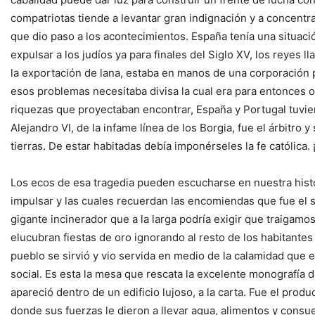
compatriotas tiende a levantar gran indignación y a concentr
que dio paso a los acontecimientos. España tenía una situac
expulsar a los judíos ya para finales del Siglo XV, los reyes l
la exportación de lana, estaba en manos de una corporación p
esos problemas necesitaba divisa la cual era para entonces or
riquezas que proyectaban encontrar, España y Portugal tuvie
Alejandro VI, de la infame línea de los Borgia, fue el árbitr
tierras. De estar habitadas debía imponérseles la fe católica.
Los ecos de esa tragedia pueden escucharse en nuestra histo
impulsar y las cuales recuerdan las encomiendas que fue el 
gigante incinerador que a la larga podría exigir que traigamo
elucubran fiestas de oro ignorando al resto de los habitante
pueblo se sirvió y vio servida en medio de la calamidad que 
social. Es esta la mesa que rescata la excelente monografía 
apareció dentro de un edificio lujoso, a la carta. Fue el pro
donde sus fuerzas le dieron a llevar agua, alimentos y consue