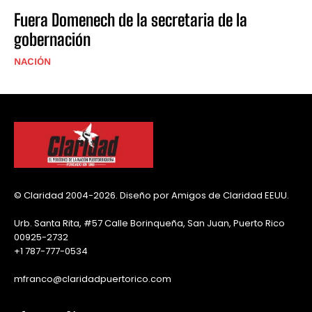
Fuera Domenech de la secretaria de la
gobernación
NACIÓN
© Claridad 2004-2026. Diseño por Amigos de Claridad EEUU.
Urb. Santa Rita, #57 Calle Borinqueña, San Juan, Puerto Rico
00925-2732
+1 787-777-0534
mfranco@claridadpuertorico.com