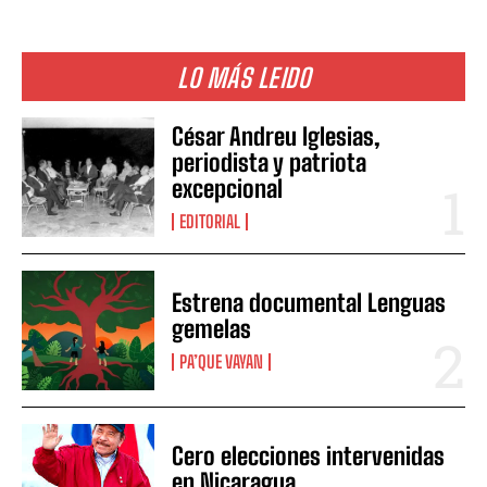
LO MÁS LEIDO
César Andreu Iglesias,
periodista y patriota
excepcional
EDITORIAL
Estrena documental Lenguas
gemelas
PA’QUE VAYAN
Cero elecciones intervenidas
en Nicaragua