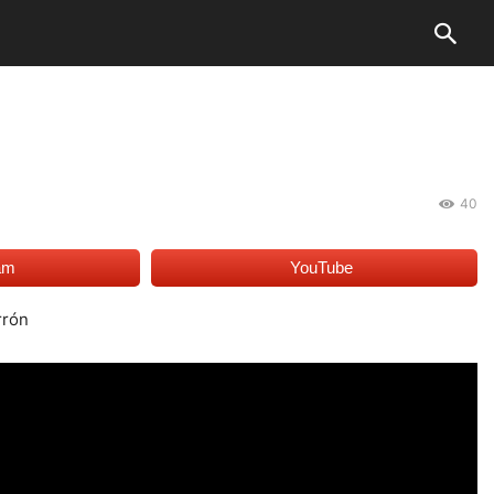
40
am
YouTube
rrón