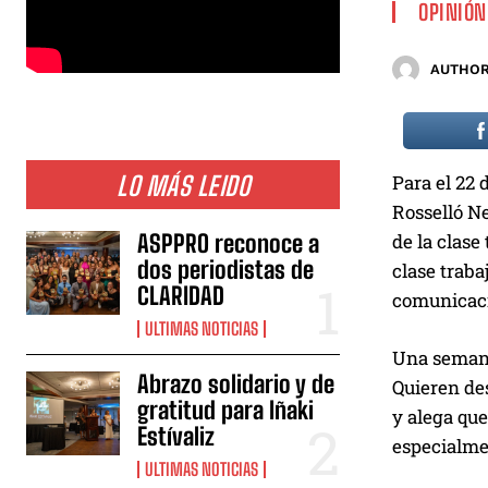
OPINIÓN
AUTHOR
LO MÁS LEIDO
Para el 22 
Rosselló Ne
ASPPRO reconoce a
de la clase
dos periodistas de
clase traba
CLARIDAD
comunicació
ULTIMAS NOTICIAS
Una semana 
Abrazo solidario y de
Quieren des
gratitud para Iñaki
y alega que
Estívaliz
especialme
ULTIMAS NOTICIAS