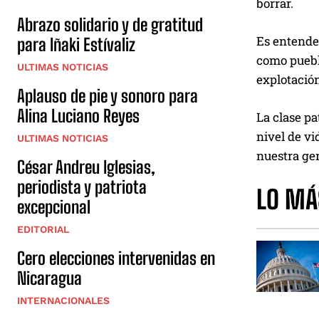
borrar.
Abrazo solidario y de gratitud
Es entende
para Iñaki Estívaliz
como puebl
ULTIMAS NOTICIAS
explotación
Aplauso de pie y sonoro para
Alina Luciano Reyes
La clase pa
nivel de vi
ULTIMAS NOTICIAS
nuestra gen
César Andreu Iglesias,
periodista y patriota
LO MÁ
excepcional
EDITORIAL
Cero elecciones intervenidas en
Nicaragua
INTERNACIONALES