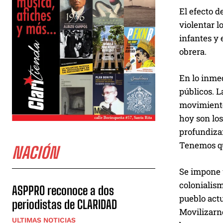
El efecto d
violentar l
infantes y 
obrera.
En lo inmed
públicos. L
movimiento 
hoy son los
profundizar
Tenemos que
NACIÓN
Se impone 
colonialism
ASPPRO reconoce a dos
pueblo actu
periodistas de CLARIDAD
Movilizarn
ULTIMAS NOTICIAS