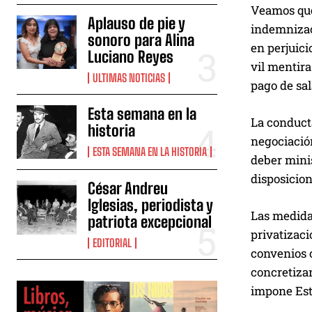
Veamos qué 
Aplauso de pie y
indemnizaci
sonoro para Alina
en perjuici
Luciano Reyes
vil mentira
ULTIMAS NOTICIAS
pago de sal
Esta semana en la
La conducta
historia
negociación
ESTA SEMANA EN LA HISTORIA
deber minis
disposicion
César Andreu
Iglesias, periodista y
Las medidas
patriota excepcional
privatizac
EDITORIAL
convenios c
concretiza
impone Est