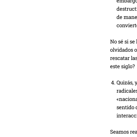
embargo,
destructi
de maner
conviert
No sé si se
olvidados o
rescatar la
este siglo?
Quizás, 
radicale
«naciona
sentido 
interac
Seamos rea