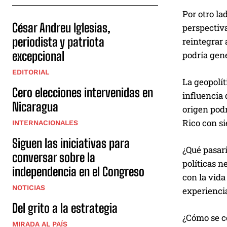
Por otro la
César Andreu Iglesias,
perspectiva
periodista y patriota
reintegrar 
excepcional
podría gene
EDITORIAL
La geopolí
Cero elecciones intervenidas en
influencia 
Nicaragua
origen pod
Rico con si
INTERNACIONALES
Siguen las iniciativas para
¿Qué pasarí
conversar sobre la
políticas n
independencia en el Congreso
con la vida
NOTICIAS
experiencia
Del grito a la estrategia
¿Cómo se c
MIRADA AL PAÍS