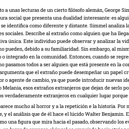
o a unas lecturas de un cierto filósofo alemán, George Sim
gura social que presenta una dualidad interesante: es alg
se identifica como diferente y distante. Simmel analiza l
es sociales. Describe al extraño como alguien que ha lleg
iva única. Este individuo puede observar y analizar la vi
no pueden, debido a su familiaridad. Sin embargo, al mis
 o integrado en la comunidad. Entonces, cuando se regres
no pasamos todos a ser alguien que está presente en la c
rgumenta que el extraño puede desempeñar un papel cruc
r o agente de cambio, ya que puede introducir nuevas idea
o Melania, esos extraños extranjeros que dejan de serlo por
sos verdaderamente extranjeros en cualquier lugar porque s
parece mucho al horror y a la repetición e la historia. Por n
e, y el análisis que de él hace el lúcido Walter Benjamin.
mo una figura que mira hacia el pasado, observando los ev