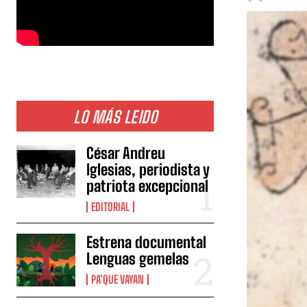
LO MÁS LEIDO
César Andreu
Iglesias, periodista y
patriota excepcional
EDITORIAL
Estrena documental
Lenguas gemelas
PA’QUE VAYAN