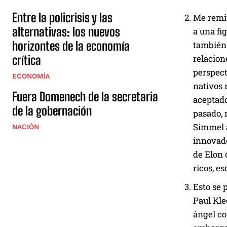
Entre la policrisis y las
Me remit
alternativas: los nuevos
a una fi
horizontes de la economía
también 
crítica
relacion
perspect
ECONOMÍA
nativos 
Fuera Domenech de la secretaria
aceptado
de la gobernación
pasado, 
Simmel a
NACIÓN
innovado
de Elon 
ricos, e
Esto se 
Paul Kle
ángel co