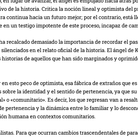
 en lugar de avanzar, el ángel es empujado hacia atrás po
vo de la historia. Critica la noción lineal y optimista del 
a continua hacia un futuro mejor; por el contrario, está ll
e en un testigo impotente de este proceso, incapaz de ca
 ha recalcado demasiado la importancia de recordar el pa
 silenciados en el relato oficial de la historia. El ángel de
s historias de aquellos que han sido marginados y oprimid
y en esto peco de optimista, esa fábrica de extraños que es
s sobre la identidad y el sentido de pertenencia, ya que su
l» o «comunitario». Es decir, los que regresan van a resalta
de pertenencia y la dinámica entre lo familiar y lo descon
ción humana en contextos comunitarios.
listas. Para que ocurran cambios trascendentales de para