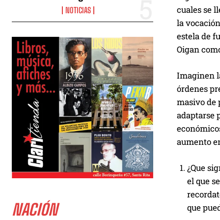
cuales se l
NOTICIAS
la vocació
estela de f
Oigan como
Imaginen la
órdenes pre
masivo de p
adaptarse p
económicos
aumento en
¿Que sig
el que s
recordat
NACIÓN
que pued