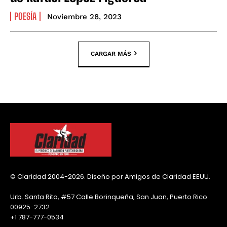
POESÍA
Noviembre 28, 2023
CARGAR MÁS
© Claridad 2004-2026. Diseño por Amigos de Claridad EEUU.
Urb. Santa Rita, #57 Calle Borinqueña, San Juan, Puerto Rico
00925-2732
+1 787-777-0534