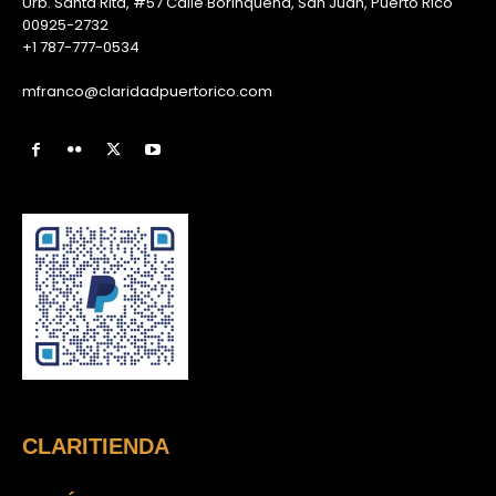
Urb. Santa Rita, #57 Calle Borinqueña, San Juan, Puerto Rico
00925-2732
+1 787-777-0534
mfranco@claridadpuertorico.com
CLARITIENDA