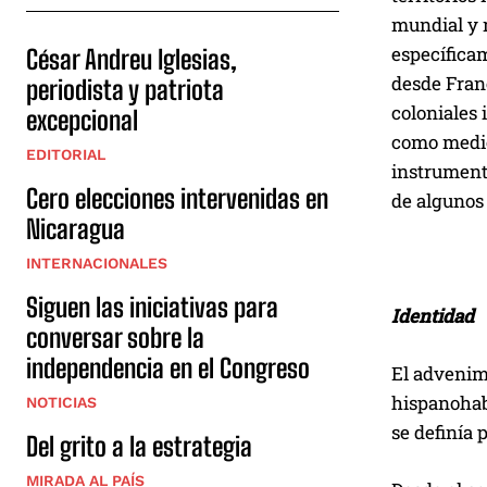
mundial y 
específicam
César Andreu Iglesias,
desde Franc
periodista y patriota
coloniales 
excepcional
como medio
EDITORIAL
instrumento
Cero elecciones intervenidas en
de algunos 
Nicaragua
INTERNACIONALES
Siguen las iniciativas para
Identidad
conversar sobre la
independencia en el Congreso
El advenimi
hispanohab
NOTICIAS
se definía 
Del grito a la estrategia
MIRADA AL PAÍS