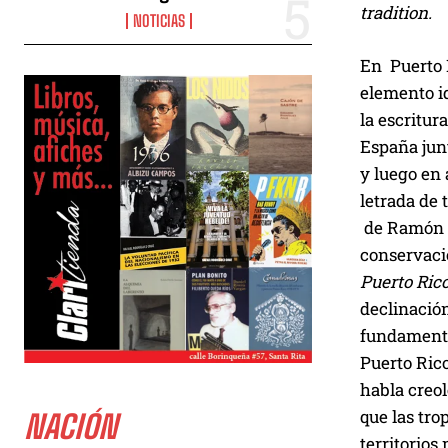
tradition.
NOTICIAS
En Puerto R
elemento id
la escritu
España junt
y luego en 
letrada de 
de Ramón Em
conservaci
Puerto Ric
declinación
fundamental
Puerto Ric
habla creol
que las tro
NACIÓN
territorios