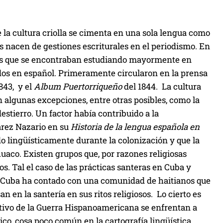
 la cultura criolla se cimenta en una sola lengua como
s nacen de gestiones escriturales en el periodismo. En
eñas que se encontraban estudiando mayormente en
tados en español. Primeramente circularon en la prensa
1843, y el
Album Puertorriqueño
del 1844. La cultura
on algunas excepciones, entre otras posibles, como la
stierro. Un factor había contribuido a la
arez Nazario en su
Historia de la lengua española en
o lingüísticamente durante la colonización y que la
huaco. Existen grupos que, por razones religiosas
s. Tal el caso de las prácticas santeras en Cuba y
, Cuba ha contado con una comunidad de haitianos que
n en la santería en sus ritos religiosos. Lo cierto es
otivo de la Guerra Hispanoamericana se enfrentan a
co, cosa poco común en la cartografía lingüística