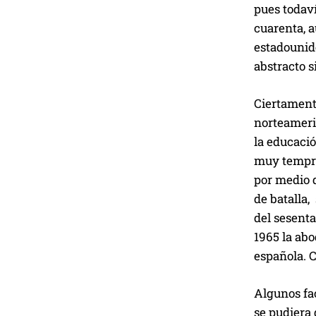
pues todaví
cuarenta, a
estadounid
abstracto 
Ciertamente
norteameri
la educaci
muy tempra
por medio 
de batalla,
del sesenta
1965 la abo
española. C
Algunos fac
se pudiera 