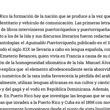
ico la formación de la nación que se produce a la vez que
entitario y vehículo de comunicación. Las primeras letra
ra de libros intervinieron puertorriqueños y puertorriqu
o a los de la Isla y sus discursos literarios fueron redac
antologías: el
Aguinaldo Puertorriqueño
, publicado en el 
todo el siglo XIX se llevaría a cabo en lengua española, c
eterio Betances, quien vivía en Francia a causa de su de
ón de la homogeneidad idiomática de la Isla. Manuel Álv
o
explica que el elemento afrodescendiente sería absorvid
 numérica de la raza india favorecería la pérdida del ara
mente, utilizan lenguas africanas en sus cultos y cántico
o y del gagá y el vodú en República Dominicana. Además
e. En Puerto Rico hay que investigar las lenguas que se usa
pas que invaden a la Puerto Rico y Cuba en el 1898 con m
 mayormente homogéneos desde el punto de vista lingüísti