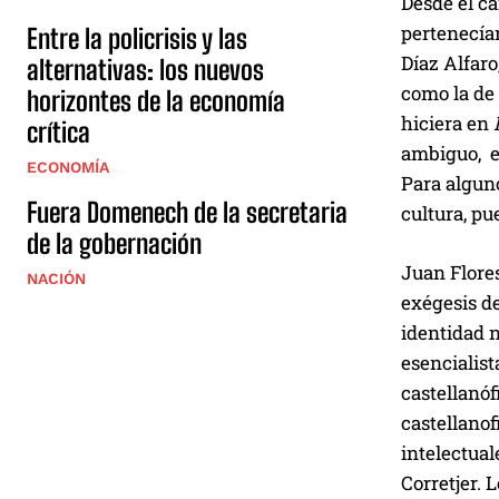
Desde el ca
pertenecía
Entre la policrisis y las
Díaz Alfar
alternativas: los nuevos
como la de 
horizontes de la economía
hiciera en
crítica
ambiguo, e
ECONOMÍA
Para alguno
Fuera Domenech de la secretaria
cultura, pu
de la gobernación
Juan Flore
NACIÓN
exégesis de
identidad n
esencialist
castellanóf
castellanof
intelectua
Corretjer. 