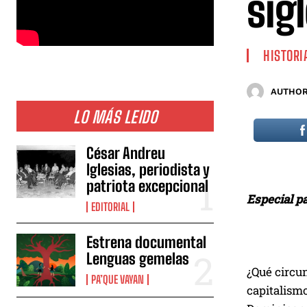
sigl
HISTORI
AUTHOR
LO MÁS LEIDO
César Andreu
Iglesias, periodista y
patriota excepcional
Especial p
EDITORIAL
Estrena documental
Lenguas gemelas
¿Qué circun
PA’QUE VAYAN
capitalismo