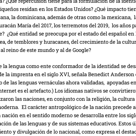
? ¿Qué repercusión tiene para la formulación de la ident
iqueños residan en los Estados Unidos? ¿Qué impacto tien
bana, la dominicana, además de otras como la mexicana, la
uracán María del 2017, los terremotos del 2019, los años 
 ¿Qué entidad se preocupa por el estado del español en P
a, de temblores y huracanes, del crecimiento de la cultu
al reino de este mundo y al de Google?
de la lengua como ente conformador de la identidad se de
e la imprenta en el siglo XVI, señala Benedict Anderson 
 de las lenguas vernáculas ahora validadas, apoyadas en l
nternet es el artefacto.) Los idiomas nativos se convirti
ron las naciones, en conjunto con la religión, la cultura c
moderna. El carácter antropológico de la nación precede 
a nación en el sentido moderno se desarrolla entre los si
ción de las lenguas y de sus sistemas educativos. Estos 
iento y divulgación de lo nacional, como expresa el dest