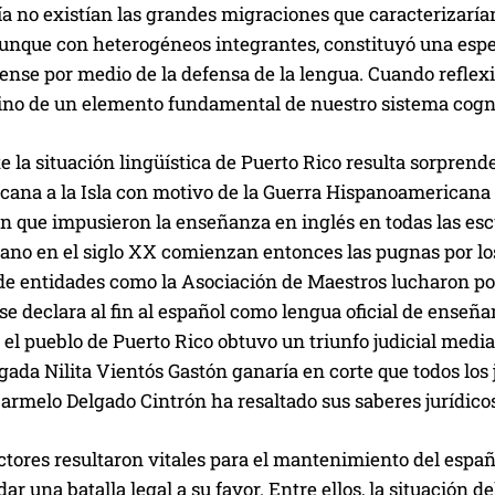
a no existían las grandes migraciones que caracterizarían 
unque con heterogéneos integrantes, constituyó una espec
ense por medio de la defensa de la lengua. Cuando refle
sino de un elemento fundamental de nuestro sistema cogni
 la situación lingüística de Puerto Rico resulta sorprenden
cana a la Isla con motivo de la Guerra Hispanoamericana 
ón que impusieron la enseñanza en inglés en todas las es
no en el siglo XX comienzan entonces las pugnas por los 
de entidades como la Asociación de Maestros lucharon por
 se declara al fin al español como lengua oficial de enseñ
 el pueblo de Puerto Rico obtuvo un triunfo judicial media
gada Nilita Vientós Gastón ganaría en corte que todos los 
armelo Delgado Cintrón ha resaltado sus saberes jurídico
tores resultaron vitales para el mantenimiento del españ
dar una batalla legal a su favor. Entre ellos, la situación