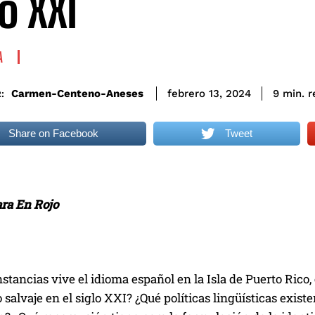
o XXI
A
r
Carmen-Centeno-Aneses
9
min.
febrero 13, 2024
:
Share on Facebook
Tweet
ara En Rojo
stancias vive el idioma español en la Isla de Puerto Rico
 salvaje en el siglo XXI? ¿Qué políticas lingüísticas exist