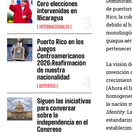
Dominicana
Cero elecciones
de puertorr
intervenidas en
Rico, la cu
Nicaragua
debido al h
INTERNACIONALES
monolingüe?
guagua aére
Puerto Rico en los
Juegos
pertenecer 
Centroamericanos
2026:Reafirmación
La visión 
de nuestra
invención d
nacionalidad
crecimiento
DEPORTES
(Ahora el I
homogeneiza
Siguen las iniciativas
la nación 
para conversar
Identity
. L
sobre la
estandariza
independencia en el
establecim
Congreso