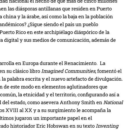
idad nacional el hecho de que más de cinco millones
en las diásporas antillanas que residen en Puerto
 china y la árabe, así como la baja en la población
pandémicos? ¿Sigue siendo el país un pueblo
uerto Rico en este archipiélago diáspórico de la
ra digital y sus medios de comunicación, además de
sarrolla en Europa durante el Renacimiento. La
en su clásico libro
Imagined Communities
, fomentó el
a palabra escrita y el nuevo artefacto de divulgación.
eron de este modo en elementos aglutinadores que
omún, la etnicidad y el territorio, configurando así a
al del estado, como asevera Anthony Smith en
National
glos XVIII al XX y a su surgimiento le acompaña la
últimos jugaron un importante papel en el
acado historiador Eric Hobswan en su texto
Inventing