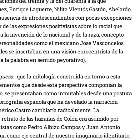
iones del treinta y la del cuarenta a la que
ez, Enrique Laguerre, Nilita Vientós Gastón, Abelardo
a ausencia de afrodescendientes con pocas excepciones
 de las expresiones positivistas sobre lo racial que
a la invención de lo nacional y de la raza, concepto
ersonalidades como el mexicano José Vasconcelos.
les se insertaban en una visión eurocentrista de la
ha la palabra en sentido peyorativo).
rguesa
que la mitología construida en torno a esta
 elementos que desde esta perspectiva componían la
 tanto, se presentaban como inmutables desde una postura
storiografía española que ha develado la narración
Américo Castro cambiaría radicalmente. La
 el retrato de las hazañas de Colón era asumido por
ntistas como Pedro Albizu Campos y Juan Antonio
ua como eje central de nuestro imaginario identitario,