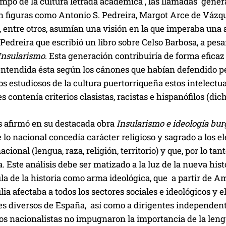
mpo de la cultura letrada académica , las llamadas generac
n figuras como Antonio S. Pedreira, Margot Arce de Vázqu
o, entre otros, asumían una visión en la que imperaba un
Pedreira que escribió un libro sobre Celso Barbosa, a pesar
Insularismo
. Esta generación contribuiría de forma eficaz 
ntendida ésta según los cánones que habían defendido p
s estudiosos de la cultura puertorriqueña estos intelectua
es contenía criterios clasistas, racistas e hispanófilos (dic
s afirmó en su destacada obra
Insularismo e ideología bu
 lo nacional concedía carácter religioso y sagrado a los
acional (lengua, raza, religión, territorio) y que, por lo
a. Este análisis debe ser matizado a la luz de la nueva hi
ila de la historia como arma ideológica, que a partir de 
ilia afectaba a todos los sectores sociales e ideológicos y
les diversos de España, así como a dirigentes independe
Los nacionalistas no impugnaron la importancia de la leng